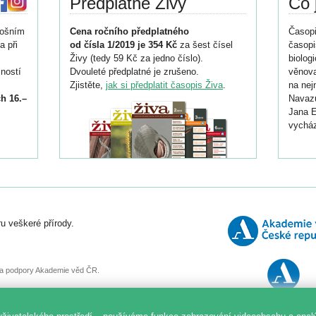
Předplatné Živy
Co 
tošním
Cena ročního předplatného
Časopi
a při
od čísla 1/2019 je 354 Kč
za šest čísel
časopi
Živy (tedy 59 Kč za jedno číslo).
biolog
ností
Dvouleté předplatné je zrušeno.
věnova
Zjistěte,
jak si předplatit časopis Živa
.
na nej
h 16.–
Navazu
Jana E
vycház
i
026/
ní
u veškeré přírody.
o
, za podpory Akademie věd ČR.