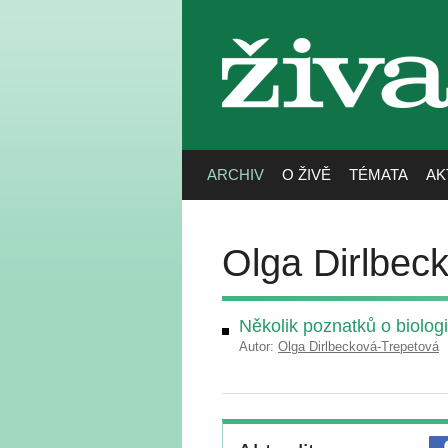
živa
ARCHIV
O ŽIVĚ
TÉMATA
AK
Olga Dirlbec
Několik poznatků o biologi
Autor:
Olga Dirlbecková-Trepetová