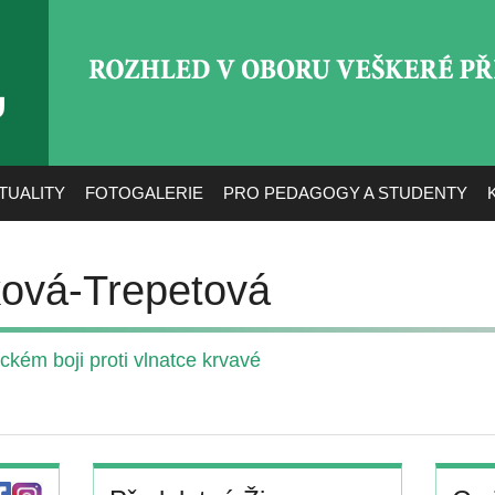
ROZHLED V OBORU VEŠ
TUALITY
FOTOGALERIE
PRO PEDAGOGY A STUDENTY
ková-Trepetová
ckém boji proti vlnatce krvavé