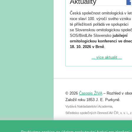
Aktuality
Česká společnost ornitologická v le
roce slaví 100. výročí svého vzniku 
té příležitosti pořádá ve spolupráci
se Slovenskou ornitologickou společ
SOS/BirdLife Slovensko
jubilejní
ornitologickou konferenci ve dnec
18. 10. 2026 v Brně
.
Podrobnější informace ke konferenc
... více aktualit ...
naleznete zde:
https://www.birdlife.cz/konference-2
Registrovat se můžete do 6. září.
Upozorňujeme, že termín pro odeslá
© 2026
Časopis ŽIVA
– Rozhled v obor
abstraktu přihlášené přednášky neb
posteru je už 30. června.
Založil roku 1853 J. E. Purkyně.
Vydává Nakladatelství Academia,
Středisko společných činností AV ČR, v. v. i.