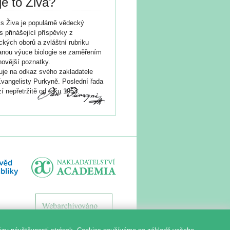
je to Živa?
s Živa je populárně vědecký
s přinášející příspěvky z
ických oborů a zvláštní rubriku
nou výuce biologie se zaměřením
novější poznatky.
je na odkaz svého zakladatele
vangelisty Purkyně. Poslední řada
í nepřetržitě od roku 1953.