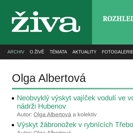
ROZHLE
živa
ARCHIV
O ŽIVĚ
TÉMATA
AKTUALITY
FOTOGALERI
Olga Albertová
Neobvyklý výskyt vajíček vodulí ve 
nádrži Hubenov
Autor:
Olga Albertová
a kolektiv
Výskyt žábronožek v rybnících Třeb
Autor:
Olga Albertová