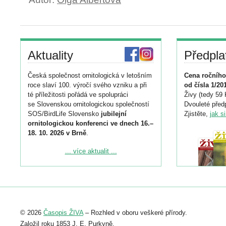
Aktuality
Předpla
Česká společnost ornitologická v letošním
Cena ročního
roce slaví 100. výročí svého vzniku a při
od čísla 1/20
té příležitosti pořádá ve spolupráci
Živy (tedy 59 
se Slovenskou ornitologickou společností
Dvouleté předp
SOS/BirdLife Slovensko
jubilejní
Zjistěte,
jak s
ornitologickou konferenci ve dnech 16.–
18. 10. 2026 v Brně
.
Podrobnější informace ke konferenci
... více aktualit ...
naleznete zde:
https://www.birdlife.cz/konference-2026/
Registrovat se můžete do 6. září.
Upozorňujeme, že termín pro odeslání
© 2026
Časopis ŽIVA
– Rozhled v oboru veškeré přírody.
abstraktu přihlášené přednášky nebo
posteru je už 30. června.
Založil roku 1853 J. E. Purkyně.