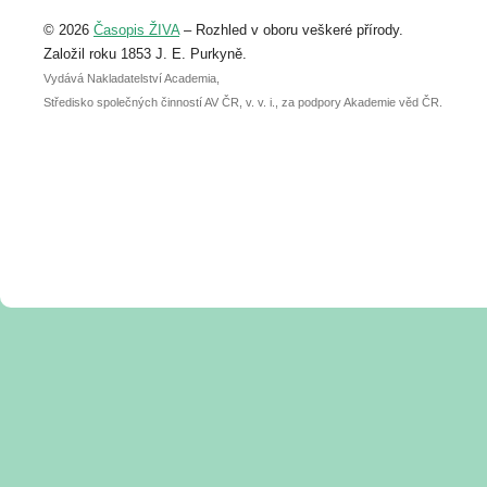
Upozorňujeme, že termín pro odeslání
© 2026
Časopis ŽIVA
– Rozhled v oboru veškeré přírody.
abstraktu přihlášené přednášky nebo
posteru je už 30. června.
Založil roku 1853 J. E. Purkyně.
Vydává Nakladatelství Academia,
Středisko společných činností AV ČR, v. v. i., za podpory Akademie věd ČR.