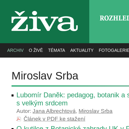
ROZHLE
živa
ARCHIV
O ŽIVĚ
TÉMATA
AKTUALITY
FOTOGALERI
Miroslav Srba
Lubomír Daněk: pedagog, botanik a 
s velkým srdcem
Autor:
Jana Albrechtová
,
Miroslav Srba
Článek v PDF ke stažení
O kutilce z Botanické zahrady UK v 