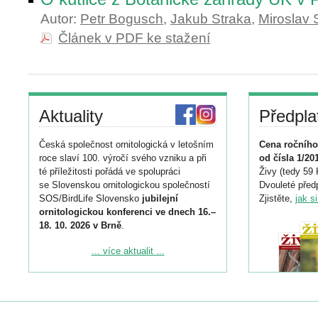
Autor:
Petr Bogusch
,
Jakub Straka
,
Miroslav 
Článek v PDF ke stažení
Aktuality
Předpla
Česká společnost ornitologická v letošním
Cena ročního
roce slaví 100. výročí svého vzniku a při
od čísla 1/20
té příležitosti pořádá ve spolupráci
Živy (tedy 59 
se Slovenskou ornitologickou společností
Dvouleté předp
SOS/BirdLife Slovensko
jubilejní
Zjistěte,
jak s
ornitologickou konferenci ve dnech 16.–
18. 10. 2026 v Brně
.
Podrobnější informace ke konferenci
... více aktualit ...
naleznete zde:
https://www.birdlife.cz/konference-2026/
Registrovat se můžete do 6. září.