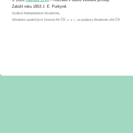
abstraktu přihlášené přednášky nebo
posteru je už 30. června.
Založil roku 1853 J. E. Purkyně.
Vydává Nakladatelství Academia,
Středisko společných činností AV ČR, v. v. i., za podpory Akademie věd ČR.