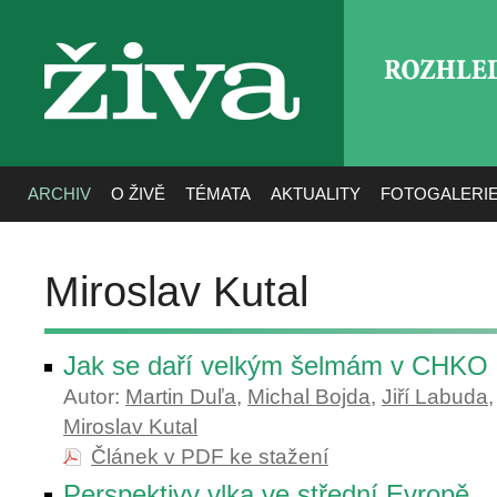
ROZHLE
živa
ARCHIV
O ŽIVĚ
TÉMATA
AKTUALITY
FOTOGALERI
Miroslav Kutal
Jak se daří velkým šelmám v CHKO
Autor:
Martin Duľa
,
Michal Bojda
,
Jiří Labuda
Miroslav Kutal
Článek v PDF ke stažení
Perspektivy vlka ve střední Evropě