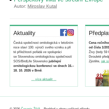
Autor:
Miroslav Kutal
Aktuality
Předpla
Česká společnost ornitologická v letošním
Cena ročního
roce slaví 100. výročí svého vzniku a při
od čísla 1/20
té příležitosti pořádá ve spolupráci
Živy (tedy 59 
se Slovenskou ornitologickou společností
Dvouleté předp
SOS/BirdLife Slovensko
jubilejní
Zjistěte,
jak s
ornitologickou konferenci ve dnech 16.–
18. 10. 2026 v Brně
.
Podrobnější informace ke konferenci
... více aktualit ...
naleznete zde:
https://www.birdlife.cz/konference-2026/
Registrovat se můžete do 6. září.
Upozorňujeme, že termín pro odeslání
© 2026
Časopis ŽIVA
– Rozhled v oboru veškeré přírody.