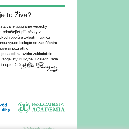
je to Živa?
s Živa je populárně vědecký
s přinášející příspěvky z
ických oborů a zvláštní rubriku
nou výuce biologie se zaměřením
novější poznatky.
je na odkaz svého zakladatele
vangelisty Purkyně. Poslední řada
í nepřetržitě od roku 1953.