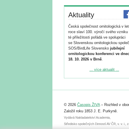
Aktuality
Česká společnost ornitologická v le
roce slaví 100. výročí svého vzniku 
té příležitosti pořádá ve spolupráci
se Slovenskou ornitologickou společ
SOS/BirdLife Slovensko
jubilejní
ornitologickou konferenci ve dnec
18. 10. 2026 v Brně
.
Podrobnější informace ke konferenc
... více aktualit ...
naleznete zde:
https://www.birdlife.cz/konference-2
Registrovat se můžete do 6. září.
Upozorňujeme, že termín pro odeslá
© 2026
Časopis ŽIVA
– Rozhled v obor
abstraktu přihlášené přednášky neb
posteru je už 30. června.
Založil roku 1853 J. E. Purkyně.
Vydává Nakladatelství Academia,
Středisko společných činností AV ČR, v. v. i.