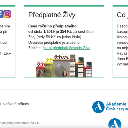
Předplatné Živy
Co 
tošním
Cena ročního předplatného
Časopi
a při
od čísla 1/2019 je 354 Kč
za šest čísel
časopi
Živy (tedy 59 Kč za jedno číslo).
biolog
ností
Dvouleté předplatné je zrušeno.
věnova
Zjistěte,
jak si předplatit časopis Živa
.
na nej
h 16.–
Navazu
Jana E
vycház
i
026/
ní
u veškeré přírody.
o
, za podpory Akademie věd ČR.