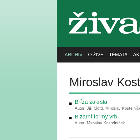
živa
ARCHIV
O ŽIVĚ
TÉMATA
AK
Miroslav Kos
Bříza zakrslá
Autor:
Jiří Mottl
,
Miroslav Kostelníč
Bizarní formy vrb
Autor:
Miroslav Kostelníček