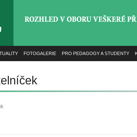
ROZHLED V OBORU VEŠ
TUALITY
FOTOGALERIE
PRO PEDAGOGY A STUDENTY
telníček
ek