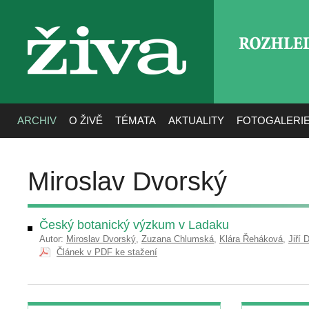
ROZHLE
živa
ARCHIV
O ŽIVĚ
TÉMATA
AKTUALITY
FOTOGALERI
Miroslav Dvorský
Český botanický výzkum v Ladaku
Autor:
Miroslav Dvorský
,
Zuzana Chlumská
,
Klára Řeháková
,
Jiří 
Článek v PDF ke stažení