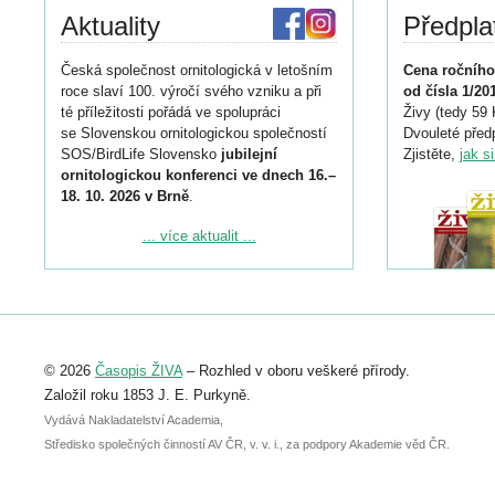
Aktuality
Předpla
Česká společnost ornitologická v letošním
Cena ročního
roce slaví 100. výročí svého vzniku a při
od čísla 1/20
té příležitosti pořádá ve spolupráci
Živy (tedy 59 
se Slovenskou ornitologickou společností
Dvouleté předp
SOS/BirdLife Slovensko
jubilejní
Zjistěte,
jak s
ornitologickou konferenci ve dnech 16.–
18. 10. 2026 v Brně
.
Podrobnější informace ke konferenci
... více aktualit ...
naleznete zde:
https://www.birdlife.cz/konference-2026/
Registrovat se můžete do 6. září.
Upozorňujeme, že termín pro odeslání
© 2026
Časopis ŽIVA
– Rozhled v oboru veškeré přírody.
abstraktu přihlášené přednášky nebo
posteru je už 30. června.
Založil roku 1853 J. E. Purkyně.
Vydává Nakladatelství Academia,
Středisko společných činností AV ČR, v. v. i., za podpory Akademie věd ČR.