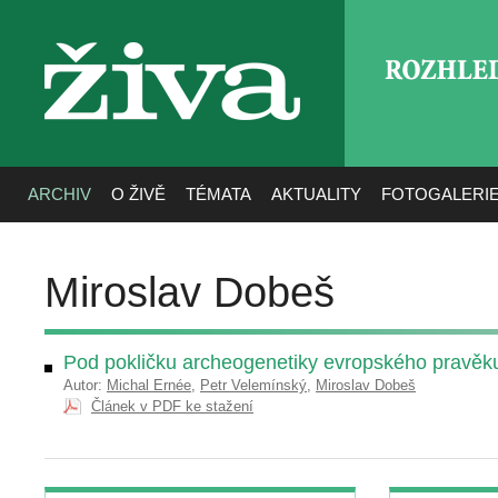
ROZHLE
živa
ARCHIV
O ŽIVĚ
TÉMATA
AKTUALITY
FOTOGALERI
Miroslav Dobeš
Pod pokličku archeogenetiky evropského pravěk
Autor:
Michal Ernée
,
Petr Velemínský
,
Miroslav Dobeš
Článek v PDF ke stažení