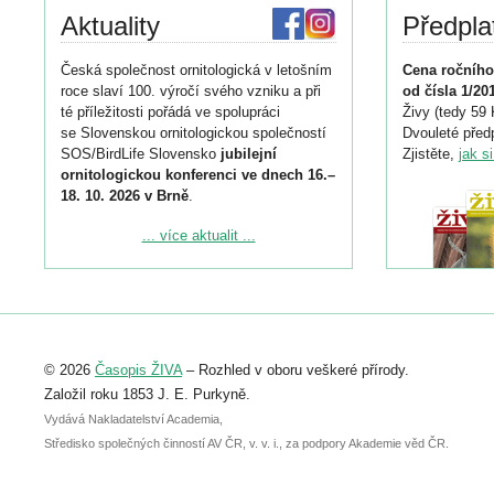
Aktuality
Předpla
Česká společnost ornitologická v letošním
Cena ročního
roce slaví 100. výročí svého vzniku a při
od čísla 1/20
té příležitosti pořádá ve spolupráci
Živy (tedy 59 
se Slovenskou ornitologickou společností
Dvouleté předp
SOS/BirdLife Slovensko
jubilejní
Zjistěte,
jak s
ornitologickou konferenci ve dnech 16.–
18. 10. 2026 v Brně
.
Podrobnější informace ke konferenci
... více aktualit ...
naleznete zde:
https://www.birdlife.cz/konference-2026/
Registrovat se můžete do 6. září.
Upozorňujeme, že termín pro odeslání
© 2026
Časopis ŽIVA
– Rozhled v oboru veškeré přírody.
abstraktu přihlášené přednášky nebo
posteru je už 30. června.
Založil roku 1853 J. E. Purkyně.
Vydává Nakladatelství Academia,
Středisko společných činností AV ČR, v. v. i., za podpory Akademie věd ČR.