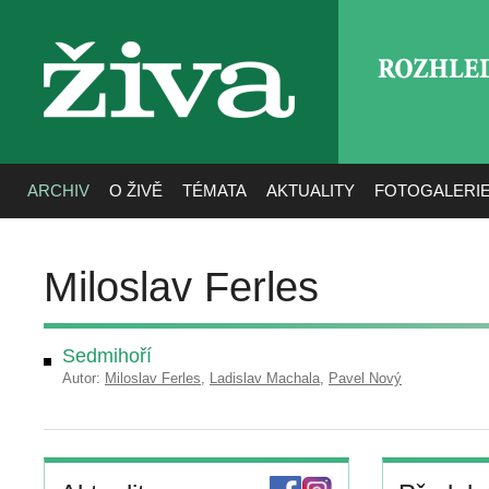
ROZHLE
živa
ARCHIV
O ŽIVĚ
TÉMATA
AKTUALITY
FOTOGALERI
Miloslav Ferles
Sedmihoří
Autor:
Miloslav Ferles
,
Ladislav Machala
,
Pavel Nový