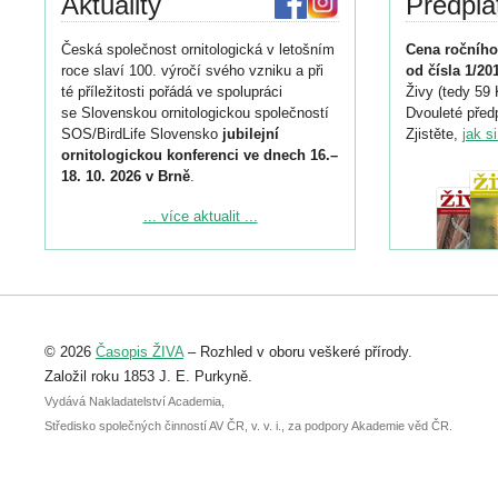
Aktuality
Předpla
Česká společnost ornitologická v letošním
Cena ročního
roce slaví 100. výročí svého vzniku a při
od čísla 1/20
té příležitosti pořádá ve spolupráci
Živy (tedy 59 
se Slovenskou ornitologickou společností
Dvouleté předp
SOS/BirdLife Slovensko
jubilejní
Zjistěte,
jak s
ornitologickou konferenci ve dnech 16.–
18. 10. 2026 v Brně
.
Podrobnější informace ke konferenci
... více aktualit ...
naleznete zde:
https://www.birdlife.cz/konference-2026/
Registrovat se můžete do 6. září.
Upozorňujeme, že termín pro odeslání
© 2026
Časopis ŽIVA
– Rozhled v oboru veškeré přírody.
abstraktu přihlášené přednášky nebo
posteru je už 30. června.
Založil roku 1853 J. E. Purkyně.
Vydává Nakladatelství Academia,
Středisko společných činností AV ČR, v. v. i., za podpory Akademie věd ČR.