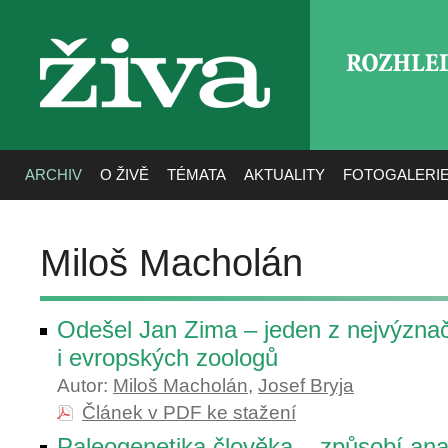
ROZHLE
živa
ARCHIV
O ŽIVĚ
TÉMATA
AKTUALITY
FOTOGALERI
Miloš Macholán
Odešel Jan Zima – jeden z nejvýzna
i evropských zoologů
Autor:
Miloš Macholán
,
Josef Bryja
Článek v PDF ke stažení
Paleogenetika člověka – způsobí ana