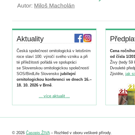
Autor:
Miloš Macholán
Aktuality
Předpla
Česká společnost ornitologická v letošním
Cena ročního
roce slaví 100. výročí svého vzniku a při
od čísla 1/20
té příležitosti pořádá ve spolupráci
Živy (tedy 59 
se Slovenskou ornitologickou společností
Dvouleté předp
SOS/BirdLife Slovensko
jubilejní
Zjistěte,
jak s
ornitologickou konferenci ve dnech 16.–
18. 10. 2026 v Brně
.
Podrobnější informace ke konferenci
... více aktualit ...
naleznete zde:
https://www.birdlife.cz/konference-2026/
Registrovat se můžete do 6. září.
Upozorňujeme, že termín pro odeslání
© 2026
Časopis ŽIVA
– Rozhled v oboru veškeré přírody.
abstraktu přihlášené přednášky nebo