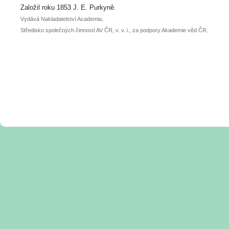
posteru je už 30. června.
Založil roku 1853 J. E. Purkyně.
Vydává Nakladatelství Academia,
Středisko společných činností AV ČR, v. v. i., za podpory Akademie věd ČR.