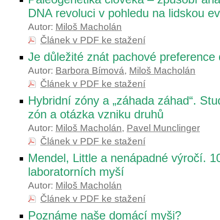
DNA revoluci v pohledu na lidskou ev
Autor:
Miloš Macholán
Článek v PDF ke stažení
Je důležité znát pachové preferenc
Autor:
Barbora Bímová
,
Miloš Macholán
Článek v PDF ke stažení
Hybridní zóny a „záhada záhad“. Stu
zón a otázka vzniku druhů
Autor:
Miloš Macholán
,
Pavel Munclinger
Článek v PDF ke stažení
Mendel, Little a nenápadné výročí. 100
laboratorních myší
Autor:
Miloš Macholán
Článek v PDF ke stažení
Poznáme naše domácí myši?