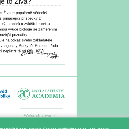
je to Živa?
s Živa je populárně vědecký
s přinášející příspěvky z
ických oborů a zvláštní rubriku
nou výuce biologie se zaměřením
novější poznatky.
je na odkaz svého zakladatele
vangelisty Purkyně. Poslední řada
í nepřetržitě od roku 1953.