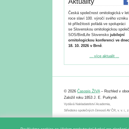
Aktuality
Česká společnost ornitologická v le
roce slaví 100. výročí svého vzniku 
té příležitosti pořádá ve spolupráci
se Slovenskou ornitologickou společ
SOS/BirdLife Slovensko
jubilejní
ornitologickou konferenci ve dnec
18. 10. 2026 v Brně
.
Podrobnější informace ke konferenc
... více aktualit ...
naleznete zde:
https://www.birdlife.cz/konference-2
Registrovat se můžete do 6. září.
Upozorňujeme, že termín pro odeslá
© 2026
Časopis ŽIVA
– Rozhled v obor
abstraktu přihlášené přednášky neb
posteru je už 30. června.
Založil roku 1853 J. E. Purkyně.
Vydává Nakladatelství Academia,
Středisko společných činností AV ČR, v. v. i.