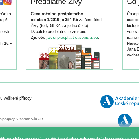
Předplatné Živy
Co 
tošním
Cena ročního předplatného
Časopi
a při
od čísla 1/2019 je 354 Kč
za šest čísel
časopi
Živy (tedy 59 Kč za jedno číslo).
biolog
ností
Dvouleté předplatné je zrušeno.
věnova
Zjistěte,
jak si předplatit časopis Živa
.
na nej
h 16.–
Navazu
Jana E
vycház
i
026/
ní
u veškeré přírody.
o
, za podpory Akademie věd ČR.