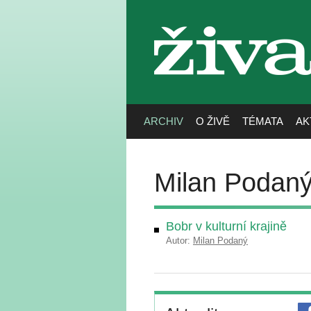
živa
ARCHIV
O ŽIVĚ
TÉMATA
AK
Milan Podan
Bobr v kulturní krajině
Autor:
Milan Podaný