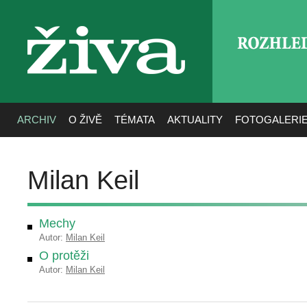
ROZHLE
živa
ARCHIV
O ŽIVĚ
TÉMATA
AKTUALITY
FOTOGALERI
Milan Keil
Mechy
Autor:
Milan Keil
O protěži
Autor:
Milan Keil