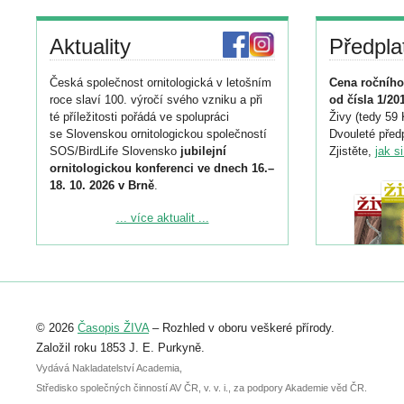
Aktuality
Předpla
Česká společnost ornitologická v letošním
Cena ročního
roce slaví 100. výročí svého vzniku a při
od čísla 1/20
té příležitosti pořádá ve spolupráci
Živy (tedy 59 
se Slovenskou ornitologickou společností
Dvouleté předp
SOS/BirdLife Slovensko
jubilejní
Zjistěte,
jak s
ornitologickou konferenci ve dnech 16.–
18. 10. 2026 v Brně
.
Podrobnější informace ke konferenci
... více aktualit ...
naleznete zde:
https://www.birdlife.cz/konference-2026/
Registrovat se můžete do 6. září.
Upozorňujeme, že termín pro odeslání
© 2026
Časopis ŽIVA
– Rozhled v oboru veškeré přírody.
abstraktu přihlášené přednášky nebo
posteru je už 30. června.
Založil roku 1853 J. E. Purkyně.
Vydává Nakladatelství Academia,
Středisko společných činností AV ČR, v. v. i., za podpory Akademie věd ČR.