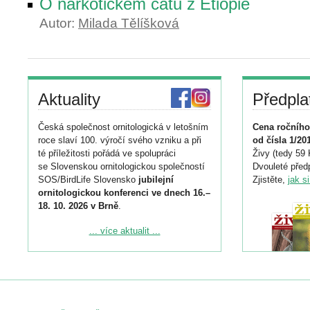
O narkotickém čatu z Etiopie
Autor:
Milada Tělíšková
Aktuality
Předpla
Česká společnost ornitologická v letošním
Cena ročního
roce slaví 100. výročí svého vzniku a při
od čísla 1/20
té příležitosti pořádá ve spolupráci
Živy (tedy 59 
se Slovenskou ornitologickou společností
Dvouleté předp
SOS/BirdLife Slovensko
jubilejní
Zjistěte,
jak s
ornitologickou konferenci ve dnech 16.–
18. 10. 2026 v Brně
.
Podrobnější informace ke konferenci
... více aktualit ...
naleznete zde:
https://www.birdlife.cz/konference-2026/
Registrovat se můžete do 6. září.
Upozorňujeme, že termín pro odeslání