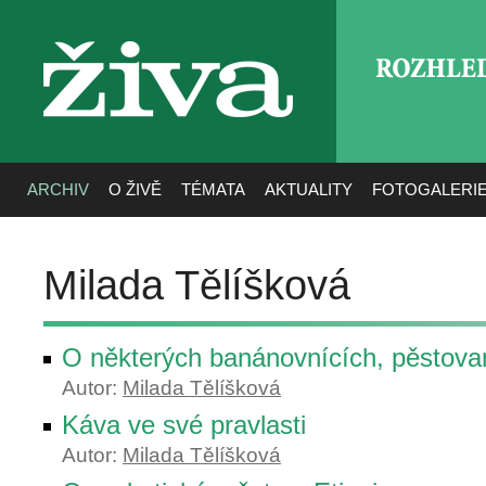
ROZHLE
živa
ARCHIV
O ŽIVĚ
TÉMATA
AKTUALITY
FOTOGALERI
Milada Tělíšková
O některých banánovnících, pěstovan
Autor:
Milada Tělíšková
Káva ve své pravlasti
Autor:
Milada Tělíšková