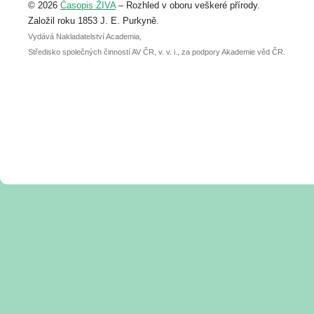
© 2026
Časopis ŽIVA
– Rozhled v oboru veškeré přírody.
abstraktu přihlášené přednášky nebo
posteru je už 30. června.
Založil roku 1853 J. E. Purkyně.
Vydává Nakladatelství Academia,
Středisko společných činností AV ČR, v. v. i., za podpory Akademie věd ČR.