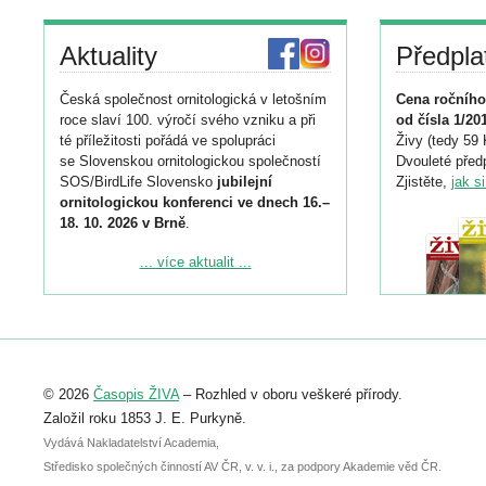
Aktuality
Předpla
Česká společnost ornitologická v letošním
Cena ročního
roce slaví 100. výročí svého vzniku a při
od čísla 1/20
té příležitosti pořádá ve spolupráci
Živy (tedy 59 
se Slovenskou ornitologickou společností
Dvouleté předp
SOS/BirdLife Slovensko
jubilejní
Zjistěte,
jak s
ornitologickou konferenci ve dnech 16.–
18. 10. 2026 v Brně
.
Podrobnější informace ke konferenci
... více aktualit ...
naleznete zde:
https://www.birdlife.cz/konference-2026/
Registrovat se můžete do 6. září.
Upozorňujeme, že termín pro odeslání
© 2026
Časopis ŽIVA
– Rozhled v oboru veškeré přírody.
abstraktu přihlášené přednášky nebo
posteru je už 30. června.
Založil roku 1853 J. E. Purkyně.
Vydává Nakladatelství Academia,
Středisko společných činností AV ČR, v. v. i., za podpory Akademie věd ČR.