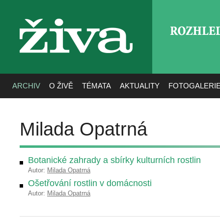
ROZHLE
živa
ARCHIV
O ŽIVĚ
TÉMATA
AKTUALITY
FOTOGALERI
Milada Opatrná
Botanické zahrady a sbírky kulturních rostlin
Autor:
Milada Opatrná
Ošetřování rostlin v domácnosti
Autor:
Milada Opatrná