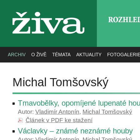
ROZHLE
živa
ARCHIV
O ŽIVĚ
TÉMATA
AKTUALITY
FOTOGALERI
Michal Tomšovský
Tmavobělky, opomíjené lupenaté ho
Autor:
Vladimír Antonín
,
Michal Tomšovský
Článek v PDF ke stažení
Václavky – známé neznámé houby
Autor:
Vladimír Antonín
,
Michal Tomšovský