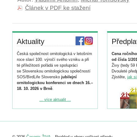
Článek v PDF ke stažení
Aktuality
Předpla
Česká společnost ornitologická v letošním
Cena ročního
roce slaví 100. výročí svého vzniku a při
od čísla 1/20
té příležitosti pořádá ve spolupráci
Živy (tedy 59 
se Slovenskou ornitologickou společností
Dvouleté předp
SOS/BirdLife Slovensko
jubilejní
Zjistěte,
jak s
ornitologickou konferenci ve dnech 16.–
18. 10. 2026 v Brně
.
Podrobnější informace ke konferenci
... více aktualit ...
naleznete zde:
https://www.birdlife.cz/konference-2026/
Registrovat se můžete do 6. září.
Upozorňujeme, že termín pro odeslání
© 2026
Časopis ŽIVA
– Rozhled v oboru veškeré přírody.