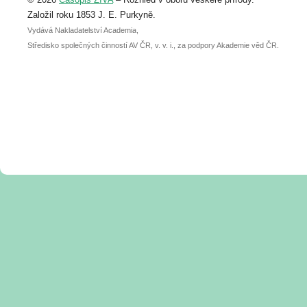
abstraktu přihlášené přednášky nebo
posteru je už 30. června.
Založil roku 1853 J. E. Purkyně.
Vydává Nakladatelství Academia,
Středisko společných činností AV ČR, v. v. i., za podpory Akademie věd ČR.