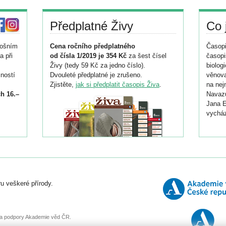
Předplatné Živy
Co 
tošním
Cena ročního předplatného
Časopi
a při
od čísla 1/2019 je 354 Kč
za šest čísel
časopi
Živy (tedy 59 Kč za jedno číslo).
biolog
ností
Dvouleté předplatné je zrušeno.
věnova
Zjistěte,
jak si předplatit časopis Živa
.
na nej
h 16.–
Navazu
Jana E
vycház
i
026/
ní
u veškeré přírody.
o
, za podpory Akademie věd ČR.