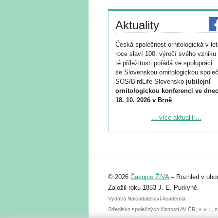
Aktuality
Česká společnost ornitologická v le
roce slaví 100. výročí svého vzniku 
té příležitosti pořádá ve spolupráci
se Slovenskou ornitologickou společ
SOS/BirdLife Slovensko
jubilejní
ornitologickou konferenci ve dnec
18. 10. 2026 v Brně
.
Podrobnější informace ke konferenc
... více aktualit ...
naleznete zde:
https://www.birdlife.cz/konference-2
Registrovat se můžete do 6. září.
Upozorňujeme, že termín pro odeslá
© 2026
Časopis ŽIVA
– Rozhled v obor
abstraktu přihlášené přednášky neb
posteru je už 30. června.
Založil roku 1853 J. E. Purkyně.
Vydává Nakladatelství Academia,
Středisko společných činností AV ČR, v. v. i.