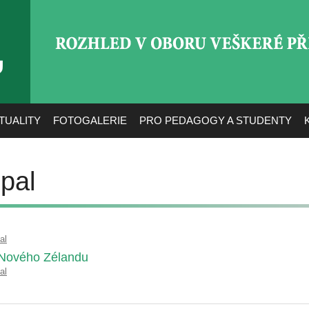
ROZHLED V OBORU VEŠ
TUALITY
FOTOGALERIE
PRO PEDAGOGY A STUDENTY
pal
al
 Nového Zélandu
al