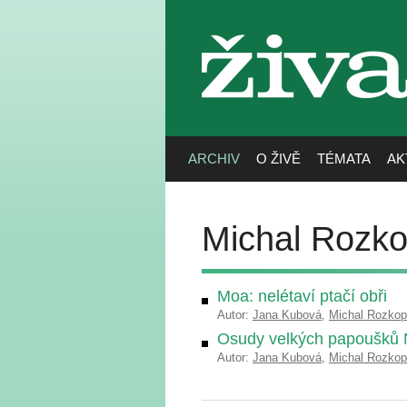
živa
ARCHIV
O ŽIVĚ
TÉMATA
AK
Michal Rozko
Moa: nelétaví ptačí obři
Autor:
Jana Kubová
,
Michal Rozkop
Osudy velkých papoušků
Autor:
Jana Kubová
,
Michal Rozkop