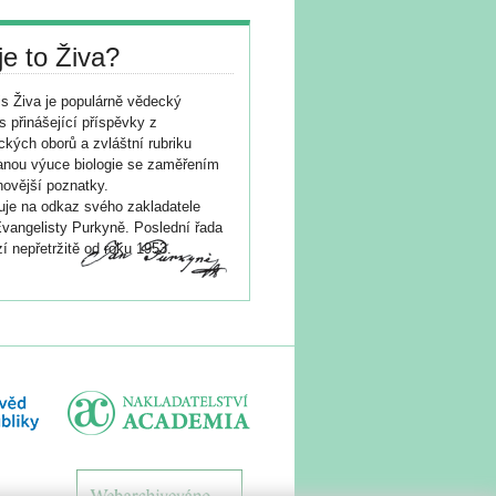
je to Živa?
s Živa je populárně vědecký
s přinášející příspěvky z
ických oborů a zvláštní rubriku
nou výuce biologie se zaměřením
novější poznatky.
je na odkaz svého zakladatele
vangelisty Purkyně. Poslední řada
í nepřetržitě od roku 1953.