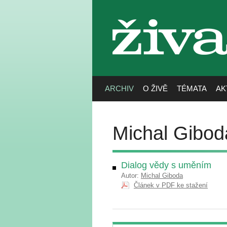
živa
ARCHIV
O ŽIVĚ
TÉMATA
AK
Michal Gibod
Dialog vědy s uměním
Autor:
Michal Giboda
Článek v PDF ke stažení