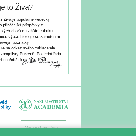
je to Živa?
s Živa je populárně vědecký
s přinášející příspěvky z
ických oborů a zvláštní rubriku
nou výuce biologie se zaměřením
novější poznatky.
je na odkaz svého zakladatele
vangelisty Purkyně. Poslední řada
í nepřetržitě od roku 1953.