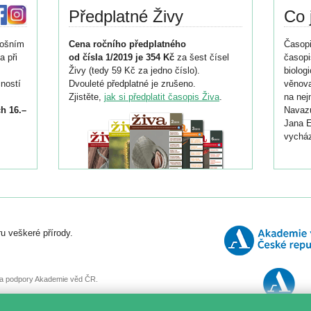
Předplatné Živy
Co 
tošním
Cena ročního předplatného
Časopi
a při
od čísla 1/2019 je 354 Kč
za šest čísel
časopi
Živy (tedy 59 Kč za jedno číslo).
biolog
ností
Dvouleté předplatné je zrušeno.
věnova
Zjistěte,
jak si předplatit časopis Živa
.
na nej
h 16.–
Navazu
Jana E
vycház
i
026/
ní
u veškeré přírody.
o
, za podpory Akademie věd ČR.