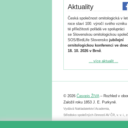
Aktuality
Česká společnost ornitologická v le
roce slaví 100. výročí svého vzniku 
té příležitosti pořádá ve spolupráci
se Slovenskou ornitologickou společ
SOS/BirdLife Slovensko
jubilejní
ornitologickou konferenci ve dnec
18. 10. 2026 v Brně
.
Podrobnější informace ke konferenc
... více aktualit ...
naleznete zde:
https://www.birdlife.cz/konference-2
Registrovat se můžete do 6. září.
Upozorňujeme, že termín pro odeslá
© 2026
Časopis ŽIVA
– Rozhled v obor
abstraktu přihlášené přednášky neb
posteru je už 30. června.
Založil roku 1853 J. E. Purkyně.
Vydává Nakladatelství Academia,
Středisko společných činností AV ČR, v. v. i.