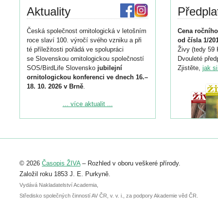
Aktuality
Předpla
Česká společnost ornitologická v letošním
Cena ročního
roce slaví 100. výročí svého vzniku a při
od čísla 1/20
té příležitosti pořádá ve spolupráci
Živy (tedy 59 
se Slovenskou ornitologickou společností
Dvouleté předp
SOS/BirdLife Slovensko
jubilejní
Zjistěte,
jak s
ornitologickou konferenci ve dnech 16.–
18. 10. 2026 v Brně
.
Podrobnější informace ke konferenci
... více aktualit ...
naleznete zde:
https://www.birdlife.cz/konference-2026/
Registrovat se můžete do 6. září.
Upozorňujeme, že termín pro odeslání
© 2026
Časopis ŽIVA
– Rozhled v oboru veškeré přírody.
abstraktu přihlášené přednášky nebo
posteru je už 30. června.
Založil roku 1853 J. E. Purkyně.
Vydává Nakladatelství Academia,
Středisko společných činností AV ČR, v. v. i., za podpory Akademie věd ČR.