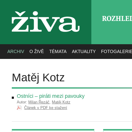
ROZHLE
živa
ARCHIV
O ŽIVĚ
TÉMATA
AKTUALITY
FOTOGALERI
Matěj Kotz
Ostníci – piráti mezi pavouky
Autor:
Milan Řezáč
,
Matěj Kotz
Článek v PDF ke stažení