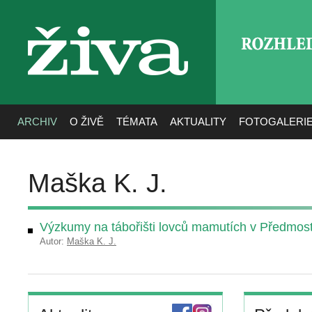
ROZHLE
živa
ARCHIV
O ŽIVĚ
TÉMATA
AKTUALITY
FOTOGALERI
Maška K. J.
Výzkumy na tábořišti lovců mamutích v Předmost
Autor:
Maška K. J.