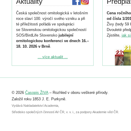
Aktuality
Předpla
Česká společnost ornitologická v letošním
Cena ročního
roce slaví 100. výročí svého vzniku a při
od čísla 1/20
té příležitosti pořádá ve spolupráci
Živy (tedy 59 
se Slovenskou ornitologickou společností
Dvouleté předp
SOS/BirdLife Slovensko
jubilejní
Zjistěte,
jak s
ornitologickou konferenci ve dnech 16.–
18. 10. 2026 v Brně
.
Podrobnější informace ke konferenci
... více aktualit ...
naleznete zde:
https://www.birdlife.cz/konference-2026/
Registrovat se můžete do 6. září.
Upozorňujeme, že termín pro odeslání
© 2026
Časopis ŽIVA
– Rozhled v oboru veškeré přírody.
abstraktu přihlášené přednášky nebo
posteru je už 30. června.
Založil roku 1853 J. E. Purkyně.
Vydává Nakladatelství Academia,
Středisko společných činností AV ČR, v. v. i., za podpory Akademie věd ČR.