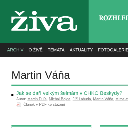
ROZHLE
živa
ARCHIV
O ŽIVĚ
TÉMATA
AKTUALITY
FOTOGALERI
Martin Váňa
Jak se daří velkým šelmám v CHKO Beskydy?
Autor:
Martin Duľa
,
Michal Bojda
,
Jiří Labuda
,
Martin Váňa
,
Mirosla
Článek v PDF ke stažení