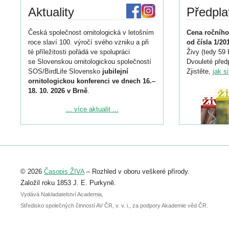
Aktuality
Předpla
Česká společnost ornitologická v letošním
Cena ročního
roce slaví 100. výročí svého vzniku a při
od čísla 1/20
té příležitosti pořádá ve spolupráci
Živy (tedy 59 
se Slovenskou ornitologickou společností
Dvouleté předp
SOS/BirdLife Slovensko
jubilejní
Zjistěte,
jak s
ornitologickou konferenci ve dnech 16.–
18. 10. 2026 v Brně
.
Podrobnější informace ke konferenci
... více aktualit ...
naleznete zde:
https://www.birdlife.cz/konference-2026/
Registrovat se můžete do 6. září.
Upozorňujeme, že termín pro odeslání
© 2026
Časopis ŽIVA
– Rozhled v oboru veškeré přírody.
abstraktu přihlášené přednášky nebo
posteru je už 30. června.
Založil roku 1853 J. E. Purkyně.
Vydává Nakladatelství Academia,
Středisko společných činností AV ČR, v. v. i., za podpory Akademie věd ČR.