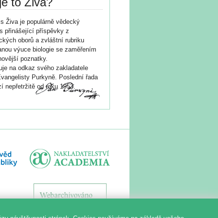
je to Živa?
s Živa je populárně vědecký
s přinášející příspěvky z
ických oborů a zvláštní rubriku
nou výuce biologie se zaměřením
novější poznatky.
je na odkaz svého zakladatele
vangelisty Purkyně. Poslední řada
í nepřetržitě od roku 1953.