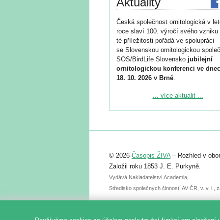
Aktuality
Česká společnost ornitologická v le
roce slaví 100. výročí svého vzniku 
té příležitosti pořádá ve spolupráci
se Slovenskou ornitologickou společ
SOS/BirdLife Slovensko
jubilejní
ornitologickou konferenci ve dnec
18. 10. 2026 v Brně
.
Podrobnější informace ke konferenc
... více aktualit ...
naleznete zde:
https://www.birdlife.cz/konference-2
Registrovat se můžete do 6. září.
Upozorňujeme, že termín pro odeslá
© 2026
Časopis ŽIVA
– Rozhled v obor
abstraktu přihlášené přednášky neb
posteru je už 30. června.
Založil roku 1853 J. E. Purkyně.
Vydává Nakladatelství Academia,
Středisko společných činností AV ČR, v. v. i.