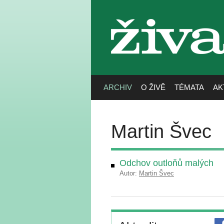
živa
ARCHIV
O ŽIVĚ
TÉMATA
AK
Martin Švec
Odchov outloňů malých
Autor:
Martin Švec