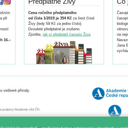
Předplatné Živy
Co 
tošním
Cena ročního předplatného
Časopi
a při
od čísla 1/2019 je 354 Kč
za šest čísel
časopi
Živy (tedy 59 Kč za jedno číslo).
biolog
ností
Dvouleté předplatné je zrušeno.
věnova
Zjistěte,
jak si předplatit časopis Živa
.
na nej
h 16.–
Navazu
Jana E
vycház
i
026/
ní
u veškeré přírody.
o
, za podpory Akademie věd ČR.