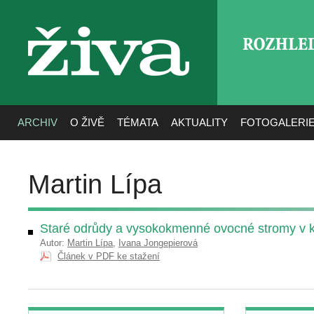
ROZHLE
živa
ARCHIV
O ŽIVĚ
TÉMATA
AKTUALITY
FOTOGALERI
Martin Lípa
Staré odrůdy a vysokokmenné ovocné stromy v k
Autor:
Martin Lípa
,
Ivana Jongepierová
Článek v PDF ke stažení