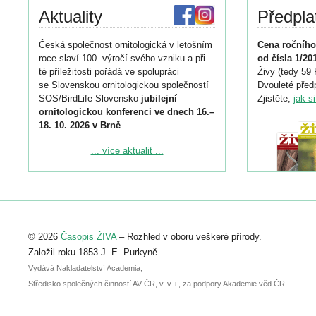
Aktuality
Předpla
Česká společnost ornitologická v letošním
Cena ročního
roce slaví 100. výročí svého vzniku a při
od čísla 1/20
té příležitosti pořádá ve spolupráci
Živy (tedy 59 
se Slovenskou ornitologickou společností
Dvouleté předp
SOS/BirdLife Slovensko
jubilejní
Zjistěte,
jak s
ornitologickou konferenci ve dnech 16.–
18. 10. 2026 v Brně
.
Podrobnější informace ke konferenci
... více aktualit ...
naleznete zde:
https://www.birdlife.cz/konference-2026/
Registrovat se můžete do 6. září.
Upozorňujeme, že termín pro odeslání
© 2026
Časopis ŽIVA
– Rozhled v oboru veškeré přírody.
abstraktu přihlášené přednášky nebo
posteru je už 30. června.
Založil roku 1853 J. E. Purkyně.
Vydává Nakladatelství Academia,
Středisko společných činností AV ČR, v. v. i., za podpory Akademie věd ČR.