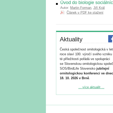
Úvod do biologie sociální
Autor:
Martin Forman
,
Jiří Král
Článek v PDF ke stažení
Aktuality
Česká společnost ornitologická v le
roce slaví 100. výročí svého vzniku 
té příležitosti pořádá ve spolupráci
se Slovenskou ornitologickou společ
SOS/BirdLife Slovensko
jubilejní
ornitologickou konferenci ve dnec
18. 10. 2026 v Brně
.
Podrobnější informace ke konferenc
... více aktualit ...
naleznete zde:
https://www.birdlife.cz/konference-2
Registrovat se můžete do 6. září.