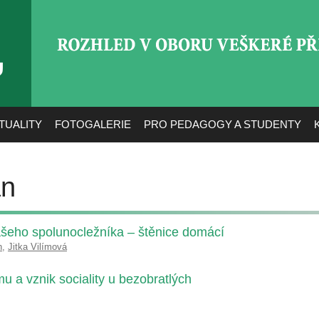
ROZHLED V OBORU VEŠ
TUALITY
FOTOGALERIE
PRO PEDAGOGY A STUDENTY
an
šeho spolunocležníka – štěnice domácí
n
,
Jitka Vilímová
 a vznik sociality u bezobratlých