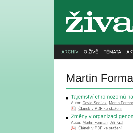
živa
ARCHIV
O ŽIVĚ
TÉMATA
AK
Martin Form
Tajemství chromozomů na
Autor:
David Sadílek
,
Martin Forma
Článek v PDF ke stažení
Změny v organizaci genomu
Autor:
Martin Forman
,
Jiří Král
Článek v PDF ke stažení