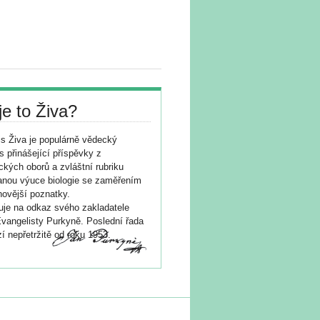
je to Živa?
s Živa je populárně vědecký
s přinášející příspěvky z
ických oborů a zvláštní rubriku
nou výuce biologie se zaměřením
novější poznatky.
je na odkaz svého zakladatele
vangelisty Purkyně. Poslední řada
í nepřetržitě od roku 1953.