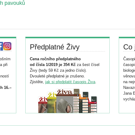
ch pavouků
Předplatné Živy
Co 
tošním
Cena ročního předplatného
Časopi
a při
od čísla 1/2019 je 354 Kč
za šest čísel
časopi
Živy (tedy 59 Kč za jedno číslo).
biolog
ností
Dvouleté předplatné je zrušeno.
věnova
Zjistěte,
jak si předplatit časopis Živa
.
na nej
h 16.–
Navazu
Jana E
vycház
i
026/