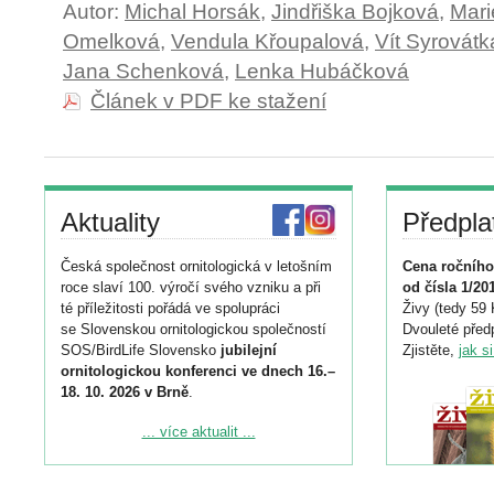
Autor:
Michal Horsák
,
Jindřiška Bojková
,
Mari
Omelková
,
Vendula Křoupalová
,
Vít Syrovátk
Jana Schenková
,
Lenka Hubáčková
Článek v PDF ke stažení
Aktuality
Předpla
Česká společnost ornitologická v letošním
Cena ročního
roce slaví 100. výročí svého vzniku a při
od čísla 1/20
té příležitosti pořádá ve spolupráci
Živy (tedy 59 
se Slovenskou ornitologickou společností
Dvouleté předp
SOS/BirdLife Slovensko
jubilejní
Zjistěte,
jak s
ornitologickou konferenci ve dnech 16.–
18. 10. 2026 v Brně
.
Podrobnější informace ke konferenci
... více aktualit ...
naleznete zde:
https://www.birdlife.cz/konference-2026/