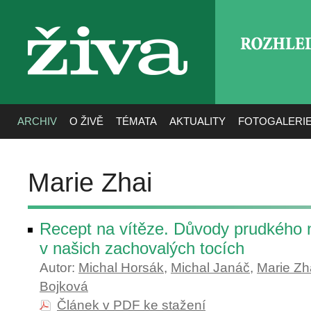
ROZHLE
živa
ARCHIV
O ŽIVĚ
TÉMATA
AKTUALITY
FOTOGALERI
Marie Zhai
Recept na vítěze. Důvody prudkého n
v našich zachovalých tocích
Autor:
Michal Horsák
,
Michal Janáč
,
Marie Zh
Bojková
Článek v PDF ke stažení