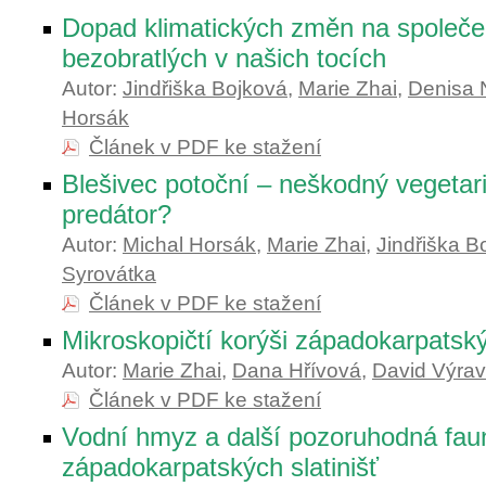
Dopad klimatických změn na společe
bezobratlých v našich tocích
Autor:
Jindřiška Bojková
,
Marie Zhai
,
Denisa 
Horsák
Článek v PDF ke stažení
Blešivec potoční – neškodný vegetar
predátor?
Autor:
Michal Horsák
,
Marie Zhai
,
Jindřiška B
Syrovátka
Článek v PDF ke stažení
Mikroskopičtí korýši západokarpatsk
Autor:
Marie Zhai
,
Dana Hřívová
,
David Výra
Článek v PDF ke stažení
Vodní hmyz a další pozoruhodná fau
západokarpatských slatinišť