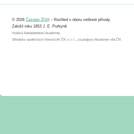
Registrovat se můžete do 6. září.
Upozorňujeme, že termín pro odeslání
© 2026
Časopis ŽIVA
– Rozhled v oboru veškeré přírody.
abstraktu přihlášené přednášky nebo
posteru je už 30. června.
Založil roku 1853 J. E. Purkyně.
Vydává Nakladatelství Academia,
Středisko společných činností AV ČR, v. v. i., za podpory Akademie věd ČR.