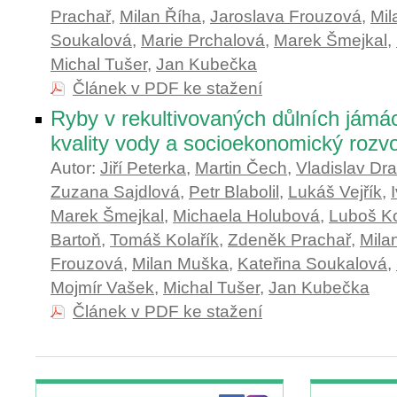
Prachař
,
Milan Říha
,
Jaroslava Frouzová
,
Mil
Soukalová
,
Marie Prchalová
,
Marek Šmejkal
,
Michal Tušer
,
Jan Kubečka
Článek v PDF ke stažení
Ryby v rekultivovaných důlních jámá
kvality vody a socioekonomický rozvo
Autor:
Jiří Peterka
,
Martin Čech
,
Vladislav Dra
Zuzana Sajdlová
,
Petr Blabolil
,
Lukáš Vejřík
,
Marek Šmejkal
,
Michaela Holubová
,
Luboš K
Bartoň
,
Tomáš Kolařík
,
Zdeněk Prachař
,
Mila
Frouzová
,
Milan Muška
,
Kateřina Soukalová
,
Mojmír Vašek
,
Michal Tušer
,
Jan Kubečka
Článek v PDF ke stažení