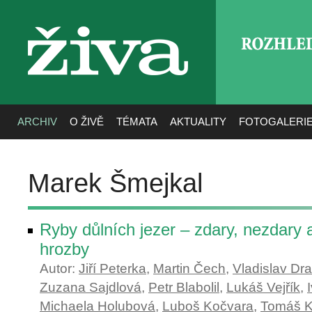
ROZHLE
živa
ARCHIV
O ŽIVĚ
TÉMATA
AKTUALITY
FOTOGALERI
Marek Šmejkal
Ryby důlních jezer – zdary, nezdary 
hrozby
Autor:
Jiří Peterka
,
Martin Čech
,
Vladislav Dra
Zuzana Sajdlová
,
Petr Blabolil
,
Lukáš Vejřík
,
Michaela Holubová
,
Luboš Kočvara
,
Tomáš K