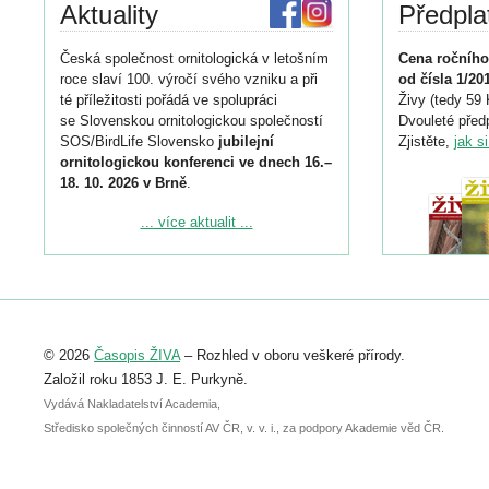
Aktuality
Předpla
Česká společnost ornitologická v letošním
Cena ročního
roce slaví 100. výročí svého vzniku a při
od čísla 1/20
té příležitosti pořádá ve spolupráci
Živy (tedy 59 
se Slovenskou ornitologickou společností
Dvouleté předp
SOS/BirdLife Slovensko
jubilejní
Zjistěte,
jak s
ornitologickou konferenci ve dnech 16.–
18. 10. 2026 v Brně
.
Podrobnější informace ke konferenci
... více aktualit ...
naleznete zde:
https://www.birdlife.cz/konference-2026/
Registrovat se můžete do 6. září.
Upozorňujeme, že termín pro odeslání
© 2026
Časopis ŽIVA
– Rozhled v oboru veškeré přírody.
abstraktu přihlášené přednášky nebo
posteru je už 30. června.
Založil roku 1853 J. E. Purkyně.
Vydává Nakladatelství Academia,
Středisko společných činností AV ČR, v. v. i., za podpory Akademie věd ČR.