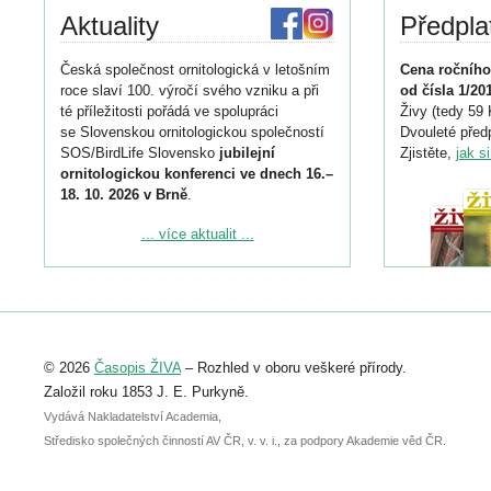
Aktuality
Předpla
Česká společnost ornitologická v letošním
Cena ročního
roce slaví 100. výročí svého vzniku a při
od čísla 1/20
té příležitosti pořádá ve spolupráci
Živy (tedy 59 
se Slovenskou ornitologickou společností
Dvouleté předp
SOS/BirdLife Slovensko
jubilejní
Zjistěte,
jak s
ornitologickou konferenci ve dnech 16.–
18. 10. 2026 v Brně
.
Podrobnější informace ke konferenci
... více aktualit ...
naleznete zde:
https://www.birdlife.cz/konference-2026/
Registrovat se můžete do 6. září.
Upozorňujeme, že termín pro odeslání
© 2026
Časopis ŽIVA
– Rozhled v oboru veškeré přírody.
abstraktu přihlášené přednášky nebo
posteru je už 30. června.
Založil roku 1853 J. E. Purkyně.
Vydává Nakladatelství Academia,
Středisko společných činností AV ČR, v. v. i., za podpory Akademie věd ČR.