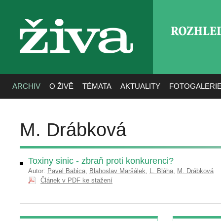
ROZHLE
živa
ARCHIV
O ŽIVĚ
TÉMATA
AKTUALITY
FOTOGALERI
M. Drábková
Toxiny sinic - zbraň proti konkurenci?
Autor:
Pavel Babica
,
Blahoslav Maršálek
,
L. Bláha
,
M. Drábková
Článek v PDF ke stažení