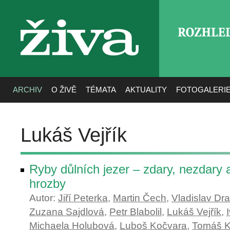
ROZHLE
živa
ARCHIV
O ŽIVĚ
TÉMATA
AKTUALITY
FOTOGALERI
Lukáš Vejřík
Ryby důlních jezer – zdary, nezdary 
hrozby
Autor:
Jiří Peterka
,
Martin Čech
,
Vladislav Dra
Zuzana Sajdlová
,
Petr Blabolil
,
Lukáš Vejřík
,
Michaela Holubová
,
Luboš Kočvara
,
Tomáš K