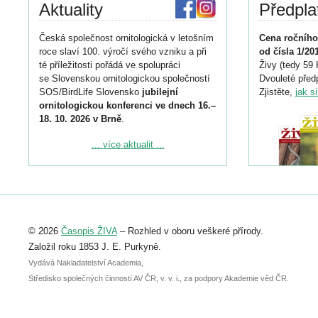
Aktuality
Předpla
Česká společnost ornitologická v letošním
Cena ročního
roce slaví 100. výročí svého vzniku a při
od čísla 1/20
té příležitosti pořádá ve spolupráci
Živy (tedy 59 
se Slovenskou ornitologickou společností
Dvouleté předp
SOS/BirdLife Slovensko
jubilejní
Zjistěte,
jak s
ornitologickou konferenci ve dnech 16.–
18. 10. 2026 v Brně
.
Podrobnější informace ke konferenci
... více aktualit ...
naleznete zde:
https://www.birdlife.cz/konference-2026/
Registrovat se můžete do 6. září.
Upozorňujeme, že termín pro odeslání
© 2026
Časopis ŽIVA
– Rozhled v oboru veškeré přírody.
abstraktu přihlášené přednášky nebo
posteru je už 30. června.
Založil roku 1853 J. E. Purkyně.
Vydává Nakladatelství Academia,
Středisko společných činností AV ČR, v. v. i., za podpory Akademie věd ČR.