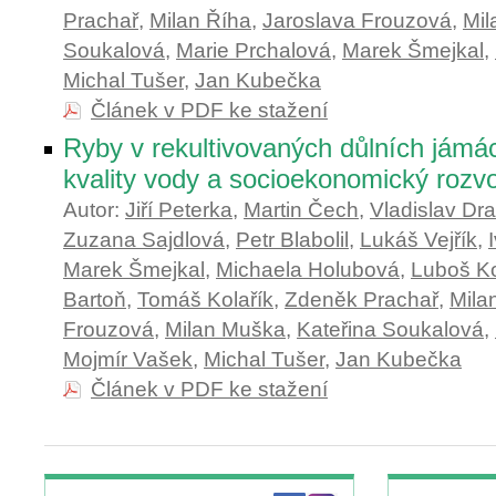
Prachař
,
Milan Říha
,
Jaroslava Frouzová
,
Mil
Soukalová
,
Marie Prchalová
,
Marek Šmejkal
,
Michal Tušer
,
Jan Kubečka
Článek v PDF ke stažení
Ryby v rekultivovaných důlních jámá
kvality vody a socioekonomický rozvo
Autor:
Jiří Peterka
,
Martin Čech
,
Vladislav Dra
Zuzana Sajdlová
,
Petr Blabolil
,
Lukáš Vejřík
,
Marek Šmejkal
,
Michaela Holubová
,
Luboš K
Bartoň
,
Tomáš Kolařík
,
Zdeněk Prachař
,
Mila
Frouzová
,
Milan Muška
,
Kateřina Soukalová
,
Mojmír Vašek
,
Michal Tušer
,
Jan Kubečka
Článek v PDF ke stažení