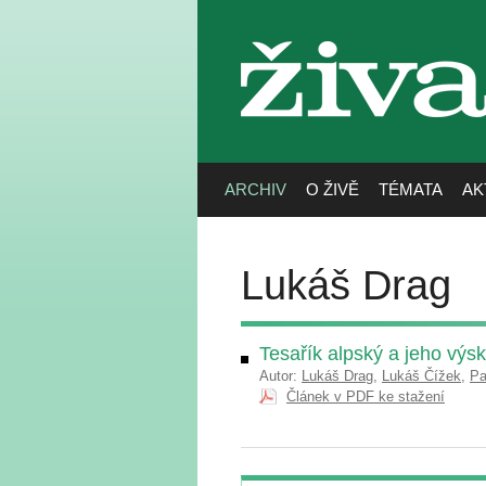
živa
ARCHIV
O ŽIVĚ
TÉMATA
AK
Lukáš Drag
Tesařík alpský a jeho výs
Autor:
Lukáš Drag
,
Lukáš Čížek
,
Pa
Článek v PDF ke stažení