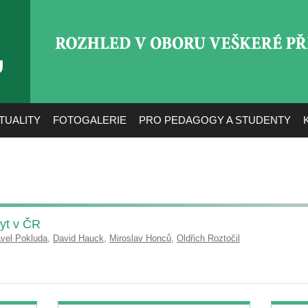
ROZHLED V OBORU VEŠ
TUALITY
FOTOGALERIE
PRO PEDAGOGY A STUDENTY
kyt v ČR
vel Pokluda
,
David Hauck
,
Miroslav Honců
,
Oldřich Roztočil