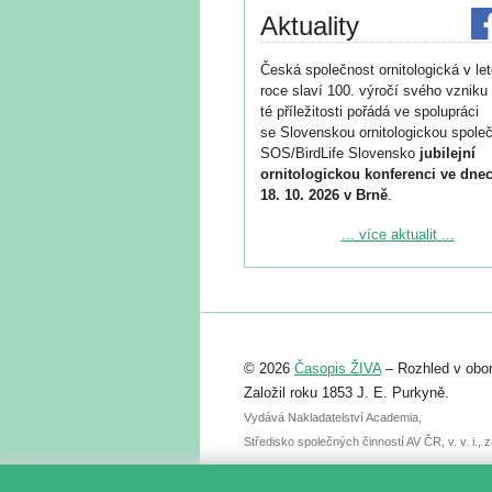
Aktuality
Česká společnost ornitologická v le
roce slaví 100. výročí svého vzniku 
té příležitosti pořádá ve spolupráci
se Slovenskou ornitologickou společ
SOS/BirdLife Slovensko
jubilejní
ornitologickou konferenci ve dnec
18. 10. 2026 v Brně
.
Podrobnější informace ke konferenc
... více aktualit ...
naleznete zde:
https://www.birdlife.cz/konference-2
Registrovat se můžete do 6. září.
Upozorňujeme, že termín pro odeslá
© 2026
Časopis ŽIVA
– Rozhled v obor
abstraktu přihlášené přednášky neb
posteru je už 30. června.
Založil roku 1853 J. E. Purkyně.
Vydává Nakladatelství Academia,
Středisko společných činností AV ČR, v. v. i.