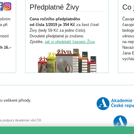
Předplatné Živy
Co 
tošním
Cena ročního předplatného
Časopi
a při
od čísla 1/2019 je 354 Kč
za šest čísel
časopi
Živy (tedy 59 Kč za jedno číslo).
biolog
ností
Dvouleté předplatné je zrušeno.
věnova
Zjistěte,
jak si předplatit časopis Živa
.
na nej
h 16.–
Navazu
Jana E
vycház
i
026/
ní
u veškeré přírody.
o
, za podpory Akademie věd ČR.