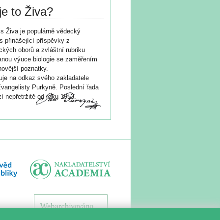
je to Živa?
s Živa je populárně vědecký
s přinášející příspěvky z
ických oborů a zvláštní rubriku
nou výuce biologie se zaměřením
novější poznatky.
je na odkaz svého zakladatele
vangelisty Purkyně. Poslední řada
í nepřetržitě od roku 1953.