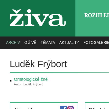
ROZHLE
živa
ARCHIV
O ŽIVĚ
TÉMATA
AKTUALITY
FOTOGALERI
Luděk Frýbort
Ornitologické žně
Autor:
Luděk Frýbort