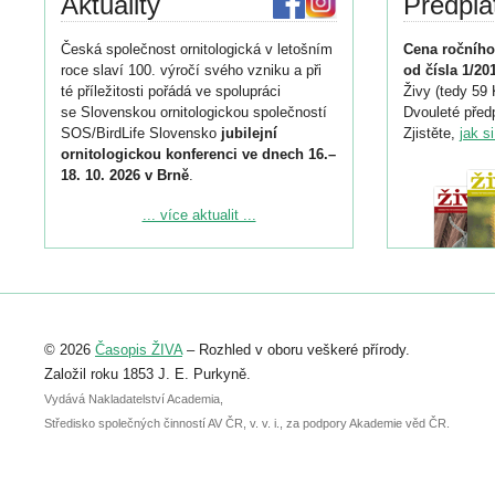
Aktuality
Předpla
Česká společnost ornitologická v letošním
Cena ročního
roce slaví 100. výročí svého vzniku a při
od čísla 1/20
té příležitosti pořádá ve spolupráci
Živy (tedy 59 
se Slovenskou ornitologickou společností
Dvouleté předp
SOS/BirdLife Slovensko
jubilejní
Zjistěte,
jak s
ornitologickou konferenci ve dnech 16.–
18. 10. 2026 v Brně
.
Podrobnější informace ke konferenci
... více aktualit ...
naleznete zde:
https://www.birdlife.cz/konference-2026/
Registrovat se můžete do 6. září.
Upozorňujeme, že termín pro odeslání
© 2026
Časopis ŽIVA
– Rozhled v oboru veškeré přírody.
abstraktu přihlášené přednášky nebo
posteru je už 30. června.
Založil roku 1853 J. E. Purkyně.
Vydává Nakladatelství Academia,
Středisko společných činností AV ČR, v. v. i., za podpory Akademie věd ČR.