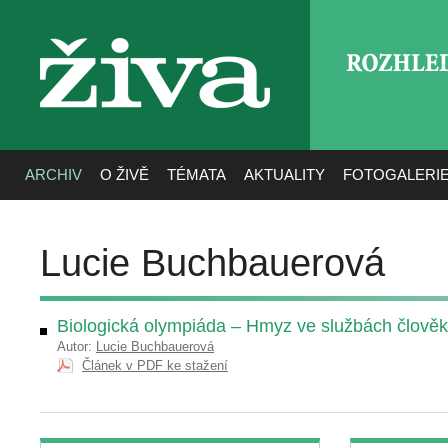
ROZHLE
živa
ARCHIV
O ŽIVĚ
TÉMATA
AKTUALITY
FOTOGALERI
Lucie Buchbauerová
Biologická olympiáda – Hmyz ve službách člově
Autor:
Lucie Buchbauerová
Článek v PDF ke stažení