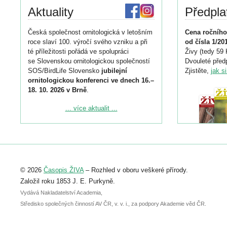
Aktuality
Předpla
Česká společnost ornitologická v letošním
Cena ročního
roce slaví 100. výročí svého vzniku a při
od čísla 1/20
té příležitosti pořádá ve spolupráci
Živy (tedy 59 
se Slovenskou ornitologickou společností
Dvouleté předp
SOS/BirdLife Slovensko
jubilejní
Zjistěte,
jak s
ornitologickou konferenci ve dnech 16.–
18. 10. 2026 v Brně
.
Podrobnější informace ke konferenci
... více aktualit ...
naleznete zde:
https://www.birdlife.cz/konference-2026/
Registrovat se můžete do 6. září.
Upozorňujeme, že termín pro odeslání
© 2026
Časopis ŽIVA
– Rozhled v oboru veškeré přírody.
abstraktu přihlášené přednášky nebo
posteru je už 30. června.
Založil roku 1853 J. E. Purkyně.
Vydává Nakladatelství Academia,
Středisko společných činností AV ČR, v. v. i., za podpory Akademie věd ČR.