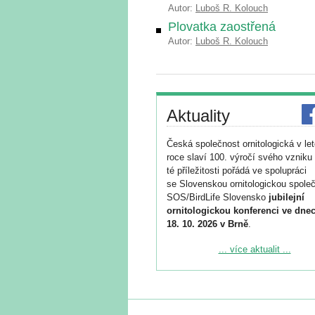
Autor:
Luboš R. Kolouch
Plovatka zaostřená
Autor:
Luboš R. Kolouch
Aktuality
Česká společnost ornitologická v le
roce slaví 100. výročí svého vzniku 
té příležitosti pořádá ve spolupráci
se Slovenskou ornitologickou společ
SOS/BirdLife Slovensko
jubilejní
ornitologickou konferenci ve dnec
18. 10. 2026 v Brně
.
Podrobnější informace ke konferenc
... více aktualit ...
naleznete zde:
https://www.birdlife.cz/konference-2
Registrovat se můžete do 6. září.