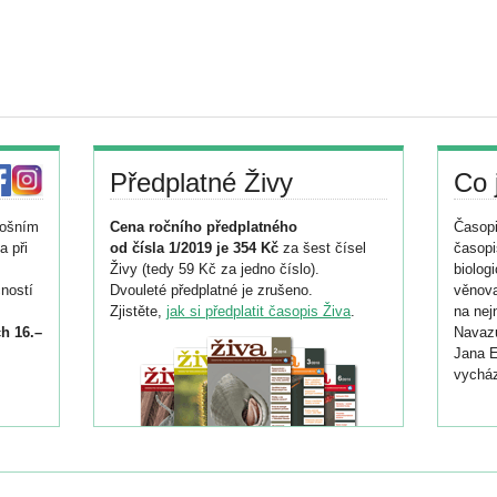
Předplatné Živy
Co 
tošním
Cena ročního předplatného
Časopi
a při
od čísla 1/2019 je 354 Kč
za šest čísel
časopi
Živy (tedy 59 Kč za jedno číslo).
biolog
ností
Dvouleté předplatné je zrušeno.
věnova
Zjistěte,
jak si předplatit časopis Živa
.
na nej
h 16.–
Navazu
Jana E
vycház
i
026/