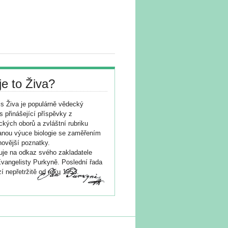
je to Živa?
s Živa je populárně vědecký
s přinášející příspěvky z
ických oborů a zvláštní rubriku
nou výuce biologie se zaměřením
novější poznatky.
je na odkaz svého zakladatele
vangelisty Purkyně. Poslední řada
í nepřetržitě od roku 1953.