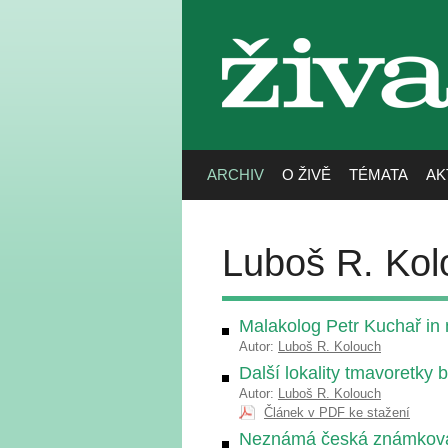
živa
ARCHIV
O ŽIVĚ
TÉMATA
AK
Luboš R. Kol
Malakolog Petr Kuchař i
Autor:
Luboš R. Kolouch
Další lokality tmavoretky 
Autor:
Luboš R. Kolouch
Článek v PDF ke stažení
Neznámá česká známková