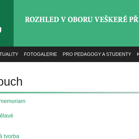
ROZHLED V OBORU VEŠ
TUALITY
FOTOGALERIE
PRO PEDAGOGY A STUDENTY
ouch
n memoriam
bělavé
 tvorba