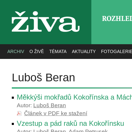
ROZHLE
živa
ARCHIV
O ŽIVĚ
TÉMATA
AKTUALITY
FOTOGALERI
Luboš Beran
Měkkýši mokřadů Kokořínska a Mách
Autor:
Luboš Beran
Článek v PDF ke stažení
Vzestup a pád raků na Kokořínsku
Autor:
Luboš Beran
,
Adam Petrusek