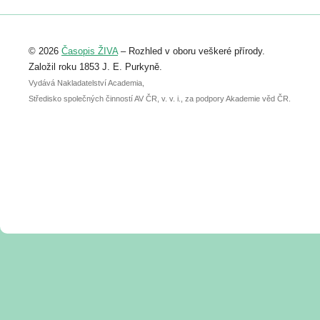
Registrovat se můžete do 6. září.
Upozorňujeme, že termín pro odeslání
© 2026
Časopis ŽIVA
– Rozhled v oboru veškeré přírody.
abstraktu přihlášené přednášky nebo
posteru je už 30. června.
Založil roku 1853 J. E. Purkyně.
Vydává Nakladatelství Academia,
Středisko společných činností AV ČR, v. v. i., za podpory Akademie věd ČR.