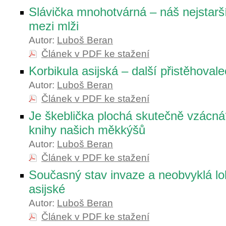
Slávička mnohotvárná – náš nejstarší
mezi mlži
Autor:
Luboš Beran
Článek v PDF ke stažení
Korbikula asijská – další přistěhova
Autor:
Luboš Beran
Článek v PDF ke stažení
Je škeblička plochá skutečně vzácná
knihy našich měkkýšů
Autor:
Luboš Beran
Článek v PDF ke stažení
Současný stav invaze a neobvyklá lok
asijské
Autor:
Luboš Beran
Článek v PDF ke stažení