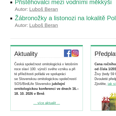
Přistěhovalci mezi vodními měkkýši
Autor:
Luboš Beran
Žábronožky a listonozi na lokalitě Po
Autor:
Luboš Beran
Aktuality
Předpla
Česká společnost ornitologická v letošním
Cena ročního
roce slaví 100. výročí svého vzniku a při
od čísla 1/20
té příležitosti pořádá ve spolupráci
Živy (tedy 59 
se Slovenskou ornitologickou společností
Dvouleté předp
SOS/BirdLife Slovensko
jubilejní
Zjistěte,
jak s
ornitologickou konferenci ve dnech 16.–
18. 10. 2026 v Brně
.
Podrobnější informace ke konferenci
... více aktualit ...
naleznete zde:
https://www.birdlife.cz/konference-2026/