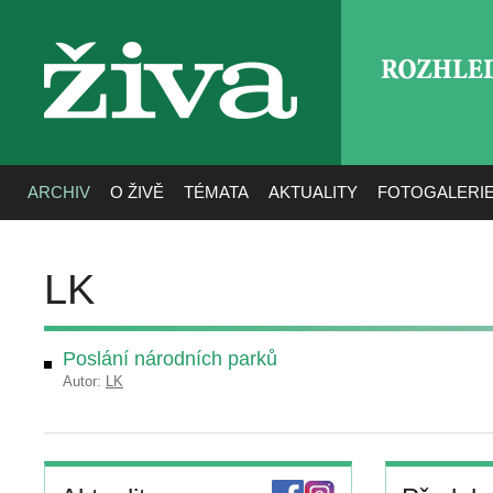
ROZHLE
živa
ARCHIV
O ŽIVĚ
TÉMATA
AKTUALITY
FOTOGALERI
LK
Poslání národních parků
Autor:
LK