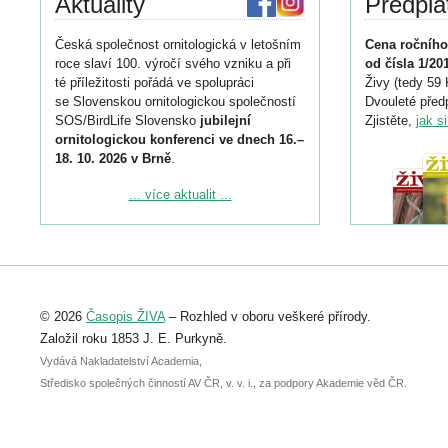
Aktuality
Předpla
Česká společnost ornitologická v letošním
Cena ročního
roce slaví 100. výročí svého vzniku a při
od čísla 1/20
té příležitosti pořádá ve spolupráci
Živy (tedy 59 
se Slovenskou ornitologickou společností
Dvouleté předp
SOS/BirdLife Slovensko
jubilejní
Zjistěte,
jak s
ornitologickou konferenci ve dnech 16.–
18. 10. 2026 v Brně
.
Podrobnější informace ke konferenci
... více aktualit ...
naleznete zde:
https://www.birdlife.cz/konference-2026/
Registrovat se můžete do 6. září.
Upozorňujeme, že termín pro odeslání
© 2026
Časopis ŽIVA
– Rozhled v oboru veškeré přírody.
abstraktu přihlášené přednášky nebo
posteru je už 30. června.
Založil roku 1853 J. E. Purkyně.
Vydává Nakladatelství Academia,
Středisko společných činností AV ČR, v. v. i., za podpory Akademie věd ČR.