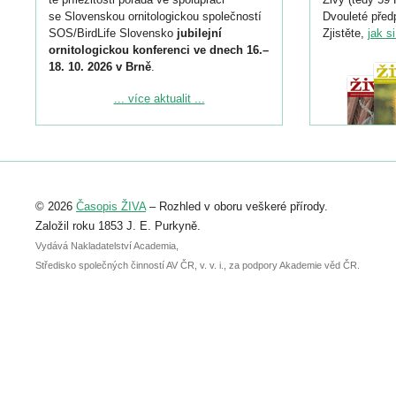
se Slovenskou ornitologickou společností
Dvouleté předp
SOS/BirdLife Slovensko
jubilejní
Zjistěte,
jak s
ornitologickou konferenci ve dnech 16.–
18. 10. 2026 v Brně
.
Podrobnější informace ke konferenci
... více aktualit ...
naleznete zde:
https://www.birdlife.cz/konference-2026/
Registrovat se můžete do 6. září.
Upozorňujeme, že termín pro odeslání
© 2026
Časopis ŽIVA
– Rozhled v oboru veškeré přírody.
abstraktu přihlášené přednášky nebo
posteru je už 30. června.
Založil roku 1853 J. E. Purkyně.
Vydává Nakladatelství Academia,
Středisko společných činností AV ČR, v. v. i., za podpory Akademie věd ČR.