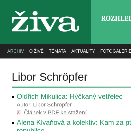
ROZHLE
živa
ARCHIV
O ŽIVĚ
TÉMATA
AKTUALITY
FOTOGALERI
Libor Schröpfer
Oldřich Mikulica: Hýčkaný vetřelec
Autor:
Libor Schröpfer
Článek v PDF ke stažení
Alena Klvaňová a kolektiv: Kam za p
republice