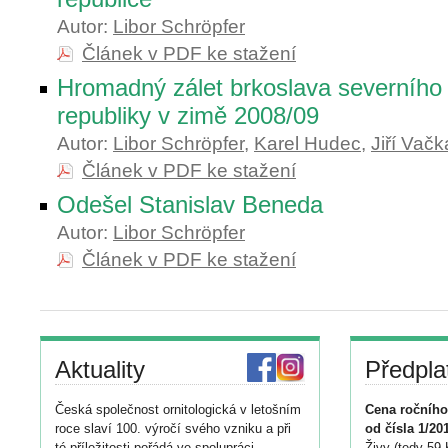
Autor:
Libor Schröpfer
Článek v PDF ke stažení
Hromadný zálet brkoslava severního
republiky v zimě 2008/09
Autor:
Libor Schröpfer
,
Karel Hudec
,
Jiří Vačk
Článek v PDF ke stažení
Odešel Stanislav Beneda
Autor:
Libor Schröpfer
Článek v PDF ke stažení
Aktuality
Předpla
Česká společnost ornitologická v letošním
Cena ročního
roce slaví 100. výročí svého vzniku a při
od čísla 1/20
té příležitosti pořádá ve spolupráci
Živy (tedy 59 