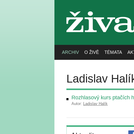
živa
ARCHIV
O ŽIVĚ
TÉMATA
AK
Ladislav Halí
Rozhlasový kurs ptačích 
Autor:
Ladislav Halík