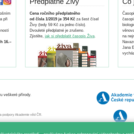
Předplatné Živy
Co 
tošním
Cena ročního předplatného
Časopi
a při
od čísla 1/2019 je 354 Kč
za šest čísel
časopi
Živy (tedy 59 Kč za jedno číslo).
biolog
ností
Dvouleté předplatné je zrušeno.
věnova
Zjistěte,
jak si předplatit časopis Živa
.
na nej
h 16.–
Navazu
Jana E
vycház
i
026/
ní
u veškeré přírody.
o
, za podpory Akademie věd ČR.