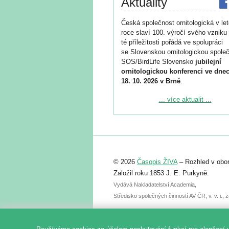
Aktuality
Česká společnost ornitologická v le
roce slaví 100. výročí svého vzniku 
té příležitosti pořádá ve spolupráci
se Slovenskou ornitologickou společ
SOS/BirdLife Slovensko
jubilejní
ornitologickou konferenci ve dnec
18. 10. 2026 v Brně
.
Podrobnější informace ke konferenc
... více aktualit ...
naleznete zde:
https://www.birdlife.cz/konference-2
Registrovat se můžete do 6. září.
Upozorňujeme, že termín pro odeslá
© 2026
Časopis ŽIVA
– Rozhled v obor
abstraktu přihlášené přednášky neb
posteru je už 30. června.
Založil roku 1853 J. E. Purkyně.
Vydává Nakladatelství Academia,
Středisko společných činností AV ČR, v. v. i.