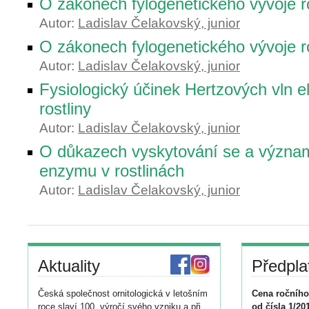
O zákonech fylogenetického vývoje ro
Autor:
Ladislav Čelakovský, junior
O zákonech fylogenetického vývoje ro
Autor:
Ladislav Čelakovský, junior
Fysiologický účinek Hertzových vln e
rostliny
Autor:
Ladislav Čelakovský, junior
O důkazech vyskytování se a význam
enzymu v rostlinách
Autor:
Ladislav Čelakovský, junior
Aktuality
Předpla
Česká společnost ornitologická v letošním
Cena ročního
roce slaví 100. výročí svého vzniku a při
od čísla 1/20