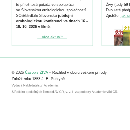
té příležitosti pořádá ve spolupráci
Živy (tedy 59 
se Slovenskou ornitologickou společností
Dvouleté předp
SOS/BirdLife Slovensko
jubilejní
Zjistěte,
jak s
ornitologickou konferenci ve dnech 16.–
18. 10. 2026 v Brně
.
Podrobnější informace ke konferenci
... více aktualit ...
naleznete zde:
https://www.birdlife.cz/konference-2026/
Registrovat se můžete do 6. září.
Upozorňujeme, že termín pro odeslání
© 2026
Časopis ŽIVA
– Rozhled v oboru veškeré přírody.
abstraktu přihlášené přednášky nebo
posteru je už 30. června.
Založil roku 1853 J. E. Purkyně.
Vydává Nakladatelství Academia,
Středisko společných činností AV ČR, v. v. i., za podpory Akademie věd ČR.