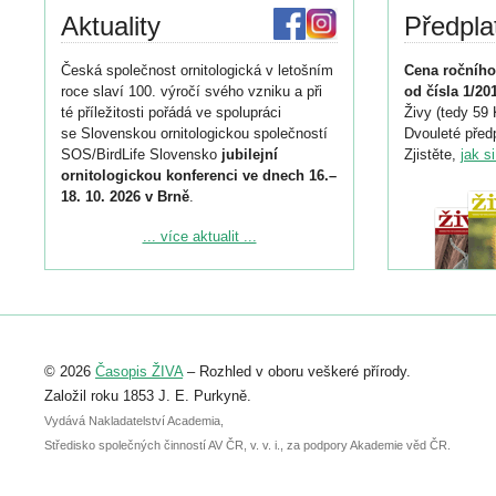
Aktuality
Předpla
Česká společnost ornitologická v letošním
Cena ročního
roce slaví 100. výročí svého vzniku a při
od čísla 1/20
té příležitosti pořádá ve spolupráci
Živy (tedy 59 
se Slovenskou ornitologickou společností
Dvouleté předp
SOS/BirdLife Slovensko
jubilejní
Zjistěte,
jak s
ornitologickou konferenci ve dnech 16.–
18. 10. 2026 v Brně
.
Podrobnější informace ke konferenci
... více aktualit ...
naleznete zde:
https://www.birdlife.cz/konference-2026/
Registrovat se můžete do 6. září.
Upozorňujeme, že termín pro odeslání
© 2026
Časopis ŽIVA
– Rozhled v oboru veškeré přírody.
abstraktu přihlášené přednášky nebo
posteru je už 30. června.
Založil roku 1853 J. E. Purkyně.
Vydává Nakladatelství Academia,
Středisko společných činností AV ČR, v. v. i., za podpory Akademie věd ČR.