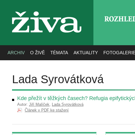
ROZHLE
živa
ARCHIV
O ŽIVĚ
TÉMATA
AKTUALITY
FOTOGALERI
Lada Syrovátková
Kde přežít v těžkých časech? Refugia epifytických
Autor:
Jiří Malíček
,
Lada Syrovátková
Článek v PDF ke stažení