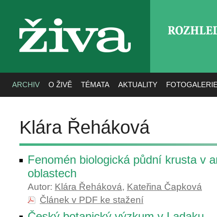
ROZHLE
živa
ARCHIV
O ŽIVĚ
TÉMATA
AKTUALITY
FOTOGALERI
Klára Řeháková
Fenomén biologická půdní krusta v a
oblastech
Autor:
Klára Řeháková
,
Kateřina Čapková
Článek v PDF ke stažení
Český botanický výzkum v Ladaku