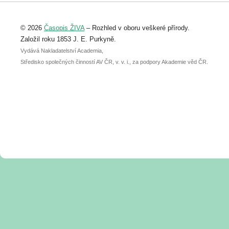
Registrovat se můžete do 6. září.
Upozorňujeme, že termín pro odeslání
© 2026
Časopis ŽIVA
– Rozhled v oboru veškeré přírody.
abstraktu přihlášené přednášky nebo
posteru je už 30. června.
Založil roku 1853 J. E. Purkyně.
Vydává Nakladatelství Academia,
Středisko společných činností AV ČR, v. v. i., za podpory Akademie věd ČR.