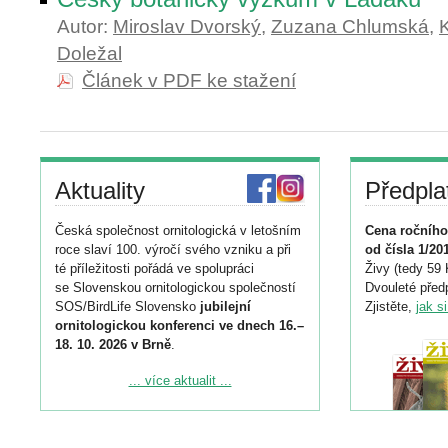
Autor:
Miroslav Dvorský
,
Zuzana Chlumská
,
Doležal
Článek v PDF ke stažení
Aktuality
Předpla
Česká společnost ornitologická v letošním
Cena ročního
roce slaví 100. výročí svého vzniku a při
od čísla 1/20
té příležitosti pořádá ve spolupráci
Živy (tedy 59 
se Slovenskou ornitologickou společností
Dvouleté předp
SOS/BirdLife Slovensko
jubilejní
Zjistěte,
jak s
ornitologickou konferenci ve dnech 16.–
18. 10. 2026 v Brně
.
Podrobnější informace ke konferenci
... více aktualit ...
naleznete zde:
https://www.birdlife.cz/konference-2026/