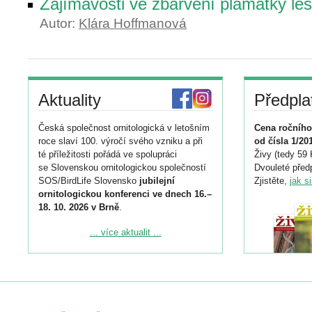
Zajímavosti ve zbarvení plamatky les
Autor:
Klára Hoffmanová
Aktuality
Předpla
Česká společnost ornitologická v letošním
Cena ročního
roce slaví 100. výročí svého vzniku a při
od čísla 1/20
té příležitosti pořádá ve spolupráci
Živy (tedy 59 
se Slovenskou ornitologickou společností
Dvouleté předp
SOS/BirdLife Slovensko
jubilejní
Zjistěte,
jak s
ornitologickou konferenci ve dnech 16.–
18. 10. 2026 v Brně
.
Podrobnější informace ke konferenci
... více aktualit ...
naleznete zde:
https://www.birdlife.cz/konference-2026/
Registrovat se můžete do 6. září.
Upozorňujeme, že termín pro odeslání