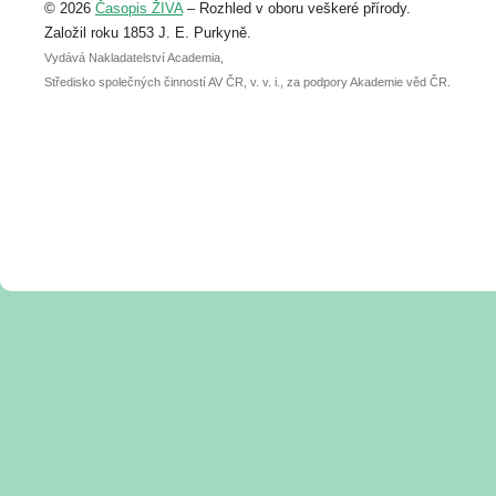
© 2026
Časopis ŽIVA
– Rozhled v oboru veškeré přírody.
abstraktu přihlášené přednášky nebo
posteru je už 30. června.
Založil roku 1853 J. E. Purkyně.
Vydává Nakladatelství Academia,
Středisko společných činností AV ČR, v. v. i., za podpory Akademie věd ČR.