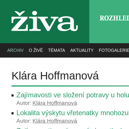
ROZHLE
živa
ARCHIV
O ŽIVĚ
TÉMATA
AKTUALITY
FOTOGALERI
Klára Hoffmanová
Zajímavosti ve složení potravy u ho
Autor:
Klára Hoffmanová
Lokalita výskytu vřetenatky mnohoz
Autor:
Klára Hoffmanová