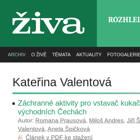
ROZHLE
živa
ARCHIV
O ŽIVĚ
TÉMATA
AKTUALITY
FOTOGALERI
Kateřina Valentová
Záchranné aktivity pro vstavač kuka
východních Čechách
Autor:
Romana Prausová
,
Miloš Andres
,
Jiří
Valentová
,
Aneta Špičková
Článek v PDF ke stažení