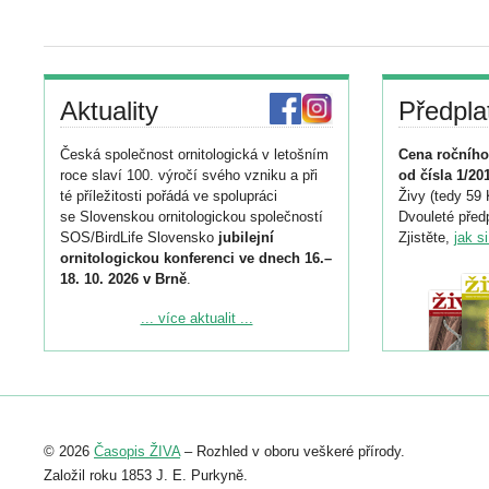
Aktuality
Předpla
Česká společnost ornitologická v letošním
Cena ročního
roce slaví 100. výročí svého vzniku a při
od čísla 1/20
té příležitosti pořádá ve spolupráci
Živy (tedy 59 
se Slovenskou ornitologickou společností
Dvouleté předp
SOS/BirdLife Slovensko
jubilejní
Zjistěte,
jak s
ornitologickou konferenci ve dnech 16.–
18. 10. 2026 v Brně
.
Podrobnější informace ke konferenci
... více aktualit ...
naleznete zde:
https://www.birdlife.cz/konference-2026/
Registrovat se můžete do 6. září.
Upozorňujeme, že termín pro odeslání
© 2026
Časopis ŽIVA
– Rozhled v oboru veškeré přírody.
abstraktu přihlášené přednášky nebo
posteru je už 30. června.
Založil roku 1853 J. E. Purkyně.