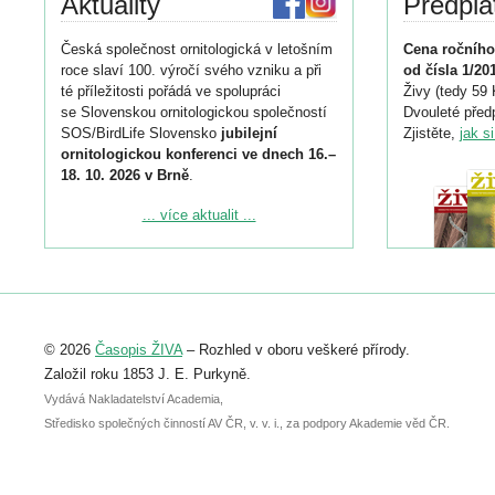
Aktuality
Předpla
Česká společnost ornitologická v letošním
Cena ročního
roce slaví 100. výročí svého vzniku a při
od čísla 1/20
té příležitosti pořádá ve spolupráci
Živy (tedy 59 
se Slovenskou ornitologickou společností
Dvouleté předp
SOS/BirdLife Slovensko
jubilejní
Zjistěte,
jak s
ornitologickou konferenci ve dnech 16.–
18. 10. 2026 v Brně
.
Podrobnější informace ke konferenci
... více aktualit ...
naleznete zde:
https://www.birdlife.cz/konference-2026/
Registrovat se můžete do 6. září.
Upozorňujeme, že termín pro odeslání
© 2026
Časopis ŽIVA
– Rozhled v oboru veškeré přírody.
abstraktu přihlášené přednášky nebo
posteru je už 30. června.
Založil roku 1853 J. E. Purkyně.
Vydává Nakladatelství Academia,
Středisko společných činností AV ČR, v. v. i., za podpory Akademie věd ČR.