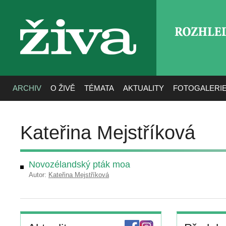
ROZHLE
živa
ARCHIV
O ŽIVĚ
TÉMATA
AKTUALITY
FOTOGALERI
Kateřina Mejstříková
Novozélandský pták moa
Autor:
Kateřina Mejstříková