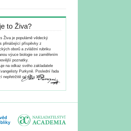
je to Živa?
s Živa je populárně vědecký
s přinášející příspěvky z
ických oborů a zvláštní rubriku
nou výuce biologie se zaměřením
novější poznatky.
je na odkaz svého zakladatele
vangelisty Purkyně. Poslední řada
í nepřetržitě od roku 1953.