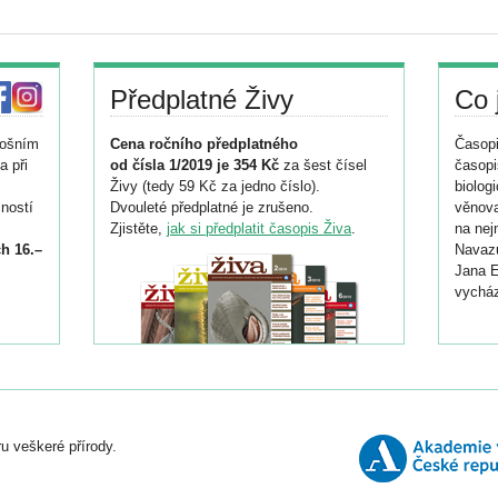
Předplatné Živy
Co 
tošním
Cena ročního předplatného
Časopi
a při
od čísla 1/2019 je 354 Kč
za šest čísel
časopi
Živy (tedy 59 Kč za jedno číslo).
biolog
ností
Dvouleté předplatné je zrušeno.
věnova
Zjistěte,
jak si předplatit časopis Živa
.
na nej
h 16.–
Navazu
Jana E
vycház
i
026/
ní
u veškeré přírody.
o