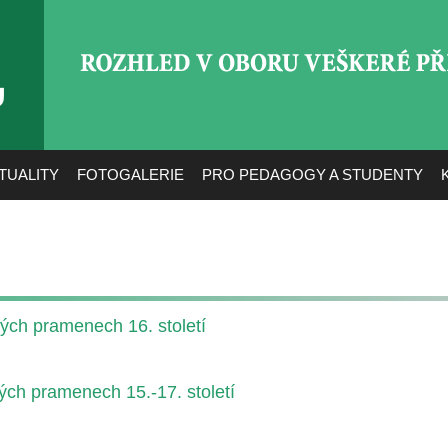
ROZHLED V OBORU VEŠ
TUALITY
FOTOGALERIE
PRO PEDAGOGY A STUDENTY
kých pramenech 16. století
kých pramenech 15.-17. století