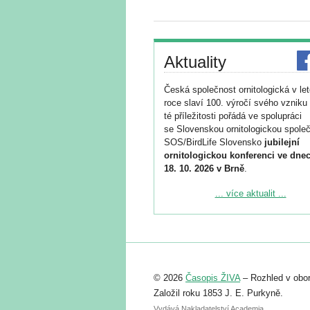
Aktuality
Česká společnost ornitologická v le
roce slaví 100. výročí svého vzniku 
té příležitosti pořádá ve spolupráci
se Slovenskou ornitologickou společ
SOS/BirdLife Slovensko
jubilejní
ornitologickou konferenci ve dnec
18. 10. 2026 v Brně
.
Podrobnější informace ke konferenc
... více aktualit ...
naleznete zde:
https://www.birdlife.cz/konference-2
Registrovat se můžete do 6. září.
Upozorňujeme, že termín pro odeslá
© 2026
Časopis ŽIVA
– Rozhled v obor
abstraktu přihlášené přednášky neb
posteru je už 30. června.
Založil roku 1853 J. E. Purkyně.
Vydává Nakladatelství Academia,