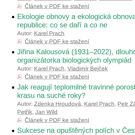
Článek v PDF ke stažení
Ekologie obnovy a ekologická obnov
republice: co se daří a co ne
Autor:
Karel Prach
Článek v PDF ke stažení
Jiřina Kalousová (1931–2022), dlouh
organizátorka biologických olympiád
Autor:
Karel Prach
,
Vladimír Bejček
Článek v PDF ke stažení
Jak reagují teplomilné travinné poro
krasu na suché roky?
Autor:
Zdenka Hroudová
,
Karel Prach
,
Petr Z
Petřík
,
Jan Wild
Článek v PDF ke stažení
Sukcese na opuštěných polích v Če