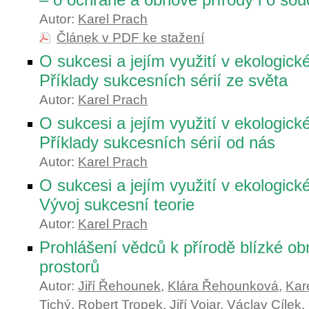
Autor:
Karel Prach
Článek v PDF ke stažení
O sukcesi a jejím využití v ekologické
Příklady sukcesních sérií ze světa
Autor:
Karel Prach
O sukcesi a jejím využití v ekologick
Příklady sukcesních sérií od nás
Autor:
Karel Prach
O sukcesi a jejím využití v ekologick
Vývoj sukcesní teorie
Autor:
Karel Prach
Prohlášení vědců k přírodě blízké o
prostorů
Autor:
Jiří Řehounek
,
Klára Řehounková
,
Kar
Tichý
,
Robert Tropek
,
Jiří Vojar
,
Václav Cílek
,