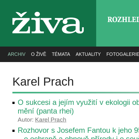
ROZHLE
živa
ARCHIV
O ŽIVĚ
TÉMATA
AKTUALITY
FOTOGALERI
Karel Prach
O sukcesi a jejím využití v ekologii 
mění (panta rhei)
Autor:
Karel Prach
Rozhovor s Josefem Fantou k jeho 9
– o ochraně a obnově přírody i o sou