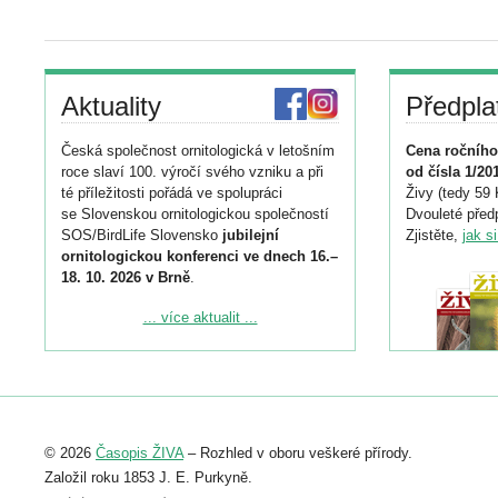
Aktuality
Předpla
Česká společnost ornitologická v letošním
Cena ročního
roce slaví 100. výročí svého vzniku a při
od čísla 1/20
té příležitosti pořádá ve spolupráci
Živy (tedy 59 
se Slovenskou ornitologickou společností
Dvouleté předp
SOS/BirdLife Slovensko
jubilejní
Zjistěte,
jak s
ornitologickou konferenci ve dnech 16.–
18. 10. 2026 v Brně
.
Podrobnější informace ke konferenci
... více aktualit ...
naleznete zde:
https://www.birdlife.cz/konference-2026/
Registrovat se můžete do 6. září.
Upozorňujeme, že termín pro odeslání
© 2026
Časopis ŽIVA
– Rozhled v oboru veškeré přírody.
abstraktu přihlášené přednášky nebo
posteru je už 30. června.
Založil roku 1853 J. E. Purkyně.