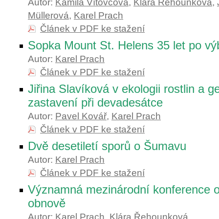
Autor:
Kamila Vítovcová
,
Klára Řehounková
,
Müllerová
,
Karel Prach
Článek v PDF ke stažení
Sopka Mount St. Helens 35 let po v
Autor:
Karel Prach
Článek v PDF ke stažení
Jiřina Slavíková v ekologii rostlin a 
zastavení při devadesátce
Autor:
Pavel Kovář
,
Karel Prach
Článek v PDF ke stažení
Dvě desetiletí sporů o Šumavu
Autor:
Karel Prach
Článek v PDF ke stažení
Významná mezinárodní konference o
obnově
Autor:
Karel Prach
,
Klára Řehounková