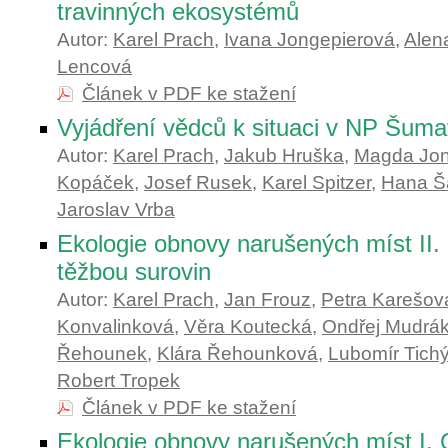
travinných ekosystémů
Autor:
Karel Prach
,
Ivana Jongepierová
,
Alen
Lencová
Článek v PDF ke stažení
Vyjádření vědců k situaci v NP Šum
Autor:
Karel Prach
,
Jakub Hruška
,
Magda Jo
Kopáček
,
Josef Rusek
,
Karel Spitzer
,
Hana Š
Jaroslav Vrba
Ekologie obnovy narušených míst II.
těžbou surovin
Autor:
Karel Prach
,
Jan Frouz
,
Petra Karešov
Konvalinková
,
Věra Koutecká
,
Ondřej Mudrá
Řehounek
,
Klára Řehounková
,
Lubomír Tich
Robert Tropek
Článek v PDF ke stažení
Ekologie obnovy narušených míst I. 