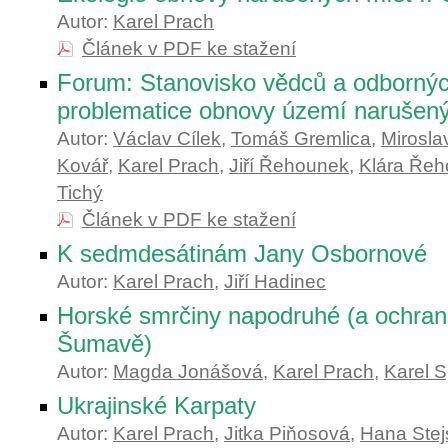
Autor:
Karel Prach
Článek v PDF ke stažení
Forum: Stanovisko vědců a odbornýc
problematice obnovy území narušen
Autor:
Václav Cílek
,
Tomáš Gremlica
,
Mirosla
Kovář
,
Karel Prach
,
Jiří Řehounek
,
Klára Ře
Tichý
Článek v PDF ke stažení
K sedmdesátinám Jany Osbornové
Autor:
Karel Prach
,
Jiří Hadinec
Horské smrčiny napodruhé (a ochran
Šumavě)
Autor:
Magda Jonášová
,
Karel Prach
,
Karel S
Ukrajinské Karpaty
Autor:
Karel Prach
,
Jitka Piňosová
,
Hana Stej