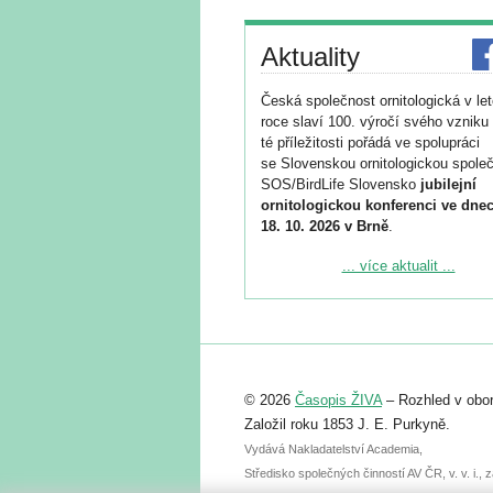
Aktuality
Česká společnost ornitologická v le
roce slaví 100. výročí svého vzniku 
té příležitosti pořádá ve spolupráci
se Slovenskou ornitologickou společ
SOS/BirdLife Slovensko
jubilejní
ornitologickou konferenci ve dnec
18. 10. 2026 v Brně
.
Podrobnější informace ke konferenc
... více aktualit ...
naleznete zde:
https://www.birdlife.cz/konference-2
Registrovat se můžete do 6. září.
Upozorňujeme, že termín pro odeslá
© 2026
Časopis ŽIVA
– Rozhled v obor
abstraktu přihlášené přednášky neb
posteru je už 30. června.
Založil roku 1853 J. E. Purkyně.
Vydává Nakladatelství Academia,
Středisko společných činností AV ČR, v. v. i.