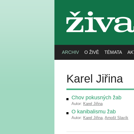
živa
ARCHIV
O ŽIVĚ
TÉMATA
AK
Karel Jiřina
Chov pokusných žab
Autor:
Karel Jiřina
O kanibalismu žab
Autor:
Karel Jiřina
,
Arnošt Slavík