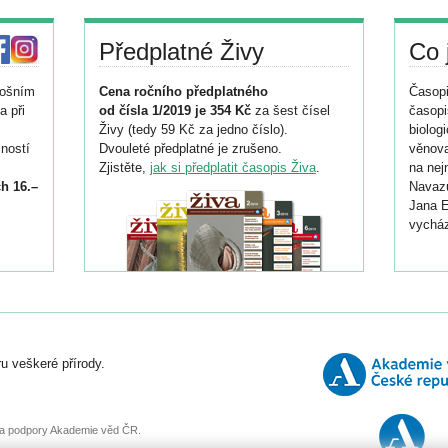
Předplatné Živy
Co 
tošním
Cena ročního předplatného
Časopi
a při
od čísla 1/2019 je 354 Kč
za šest čísel
časopi
Živy (tedy 59 Kč za jedno číslo).
biolog
ností
Dvouleté předplatné je zrušeno.
věnova
Zjistěte,
jak si předplatit časopis Živa
.
na nej
h 16.–
Navazu
Jana E
vycház
i
026/
ní
u veškeré přírody.
o
, za podpory Akademie věd ČR.