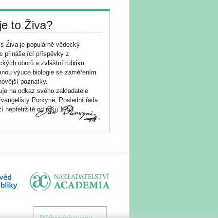
je to Živa?
s Živa je populárně vědecký
s přinášející příspěvky z
ických oborů a zvláštní rubriku
nou výuce biologie se zaměřením
novější poznatky.
je na odkaz svého zakladatele
vangelisty Purkyně. Poslední řada
í nepřetržitě od roku 1953.