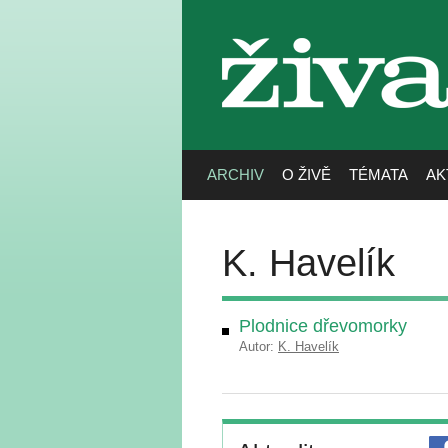
živa
ARCHIV
O ŽIVĚ
TÉMATA
AK
K. Havelík
Plodnice dřevomorky
Autor:
K. Havelík