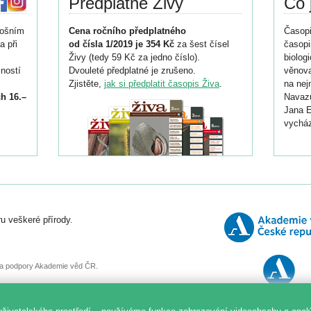
Předplatné Živy
Co 
tošním
Cena ročního předplatného
Časopi
a při
od čísla 1/2019 je 354 Kč
za šest čísel
časopi
Živy (tedy 59 Kč za jedno číslo).
biolog
ností
Dvouleté předplatné je zrušeno.
věnova
Zjistěte,
jak si předplatit časopis Živa
.
na nej
h 16.–
Navazu
Jana E
vycház
i
026/
ní
u veškeré přírody.
o
, za podpory Akademie věd ČR.