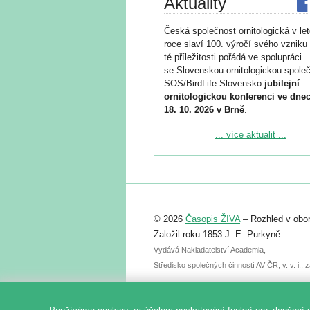
Aktuality
Česká společnost ornitologická v le
roce slaví 100. výročí svého vzniku 
té příležitosti pořádá ve spolupráci
se Slovenskou ornitologickou společ
SOS/BirdLife Slovensko
jubilejní
ornitologickou konferenci ve dnec
18. 10. 2026 v Brně
.
Podrobnější informace ke konferenc
... více aktualit ...
naleznete zde:
https://www.birdlife.cz/konference-2
Registrovat se můžete do 6. září.
Upozorňujeme, že termín pro odeslá
© 2026
Časopis ŽIVA
– Rozhled v obor
abstraktu přihlášené přednášky neb
posteru je už 30. června.
Založil roku 1853 J. E. Purkyně.
Vydává Nakladatelství Academia,
Středisko společných činností AV ČR, v. v. i.