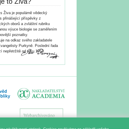
je to Živa?
s Živa je populárně vědecký
s přinášející příspěvky z
ických oborů a zvláštní rubriku
nou výuce biologie se zaměřením
novější poznatky.
je na odkaz svého zakladatele
vangelisty Purkyně. Poslední řada
í nepřetržitě od roku 1953.