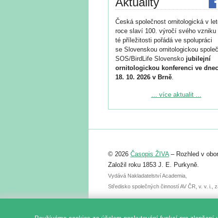
Aktuality
Česká společnost ornitologická v le
roce slaví 100. výročí svého vzniku 
té příležitosti pořádá ve spolupráci
se Slovenskou ornitologickou společ
SOS/BirdLife Slovensko
jubilejní
ornitologickou konferenci ve dnec
18. 10. 2026 v Brně
.
Podrobnější informace ke konferenc
... více aktualit ...
naleznete zde:
https://www.birdlife.cz/konference-2
Registrovat se můžete do 6. září.
Upozorňujeme, že termín pro odeslá
© 2026
Časopis ŽIVA
– Rozhled v obor
abstraktu přihlášené přednášky neb
posteru je už 30. června.
Založil roku 1853 J. E. Purkyně.
Vydává Nakladatelství Academia,
Středisko společných činností AV ČR, v. v. i.