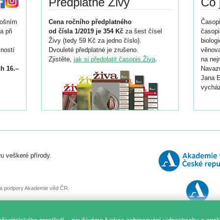
Předplatné Živy
Co 
tošním
Cena ročního předplatného
Časopi
a při
od čísla 1/2019 je 354 Kč
za šest čísel
časopi
Živy (tedy 59 Kč za jedno číslo).
biolog
ností
Dvouleté předplatné je zrušeno.
věnova
Zjistěte,
jak si předplatit časopis Živa
.
na nej
h 16.–
Navazu
Jana E
vycház
i
026/
ní
u veškeré přírody.
o
, za podpory Akademie věd ČR.