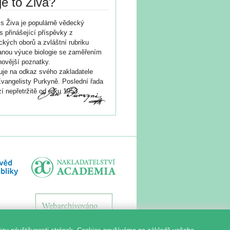
je to Živa?
s Živa je populárně vědecký
s přinášející příspěvky z
ických oborů a zvláštní rubriku
nou výuce biologie se zaměřením
novější poznatky.
je na odkaz svého zakladatele
vangelisty Purkyně. Poslední řada
í nepřetržitě od roku 1953.