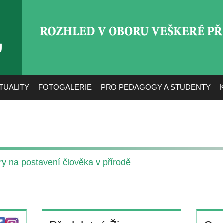
ROZHLED V OBORU VEŠ
TUALITY
FOTOGALERIE
PRO PEDAGOGY A STUDENTY
ry na postavení člověka v přírodě