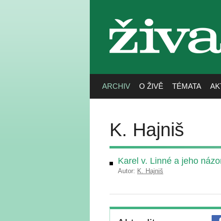
živa
ARCHIV
O ŽIVĚ
TÉMATA
AK
K. Hajniš
Karel v. Linné a jeho názo
Autor:
K. Hajniš