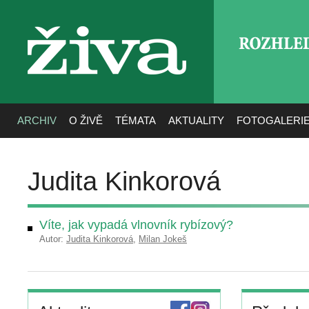
ROZHLE
živa
ARCHIV
O ŽIVĚ
TÉMATA
AKTUALITY
FOTOGALERI
Judita Kinkorová
Víte, jak vypadá vlnovník rybízový?
Autor:
Judita Kinkorová
,
Milan Jokeš