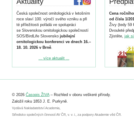
Aktuality
Předpla
Česká společnost ornitologická v letošním
Cena ročního
roce slaví 100. výročí svého vzniku a při
od čísla 1/20
té příležitosti pořádá ve spolupráci
Živy (tedy 59 
se Slovenskou ornitologickou společností
Dvouleté předp
SOS/BirdLife Slovensko
jubilejní
Zjistěte,
jak s
ornitologickou konferenci ve dnech 16.–
18. 10. 2026 v Brně
.
Podrobnější informace ke konferenci
... více aktualit ...
naleznete zde:
https://www.birdlife.cz/konference-2026/
Registrovat se můžete do 6. září.
Upozorňujeme, že termín pro odeslání
© 2026
Časopis ŽIVA
– Rozhled v oboru veškeré přírody.
abstraktu přihlášené přednášky nebo
posteru je už 30. června.
Založil roku 1853 J. E. Purkyně.
Vydává Nakladatelství Academia,
Středisko společných činností AV ČR, v. v. i., za podpory Akademie věd ČR.