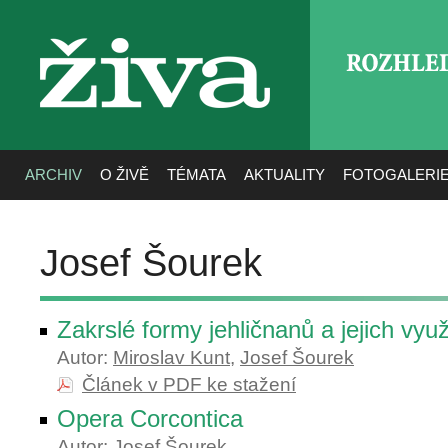
ROZHLE
živa
ARCHIV
O ŽIVĚ
TÉMATA
AKTUALITY
FOTOGALERI
Josef Šourek
Zakrslé formy jehličnanů a jejich využ
Autor:
Miroslav Kunt
,
Josef Šourek
Článek v PDF ke stažení
Opera Corcontica
Autor:
Josef Šourek