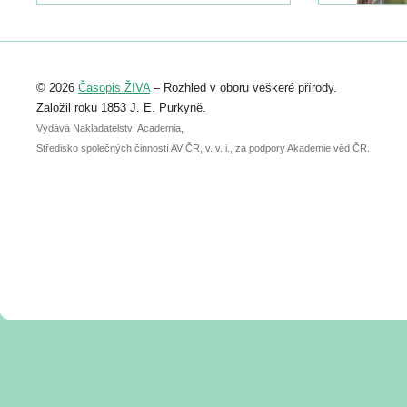
https://www.birdlife.cz/konference-2026/
Registrovat se můžete do 6. září.
Upozorňujeme, že termín pro odeslání
© 2026
Časopis ŽIVA
– Rozhled v oboru veškeré přírody.
abstraktu přihlášené přednášky nebo
posteru je už 30. června.
Založil roku 1853 J. E. Purkyně.
Vydává Nakladatelství Academia,
Středisko společných činností AV ČR, v. v. i., za podpory Akademie věd ČR.