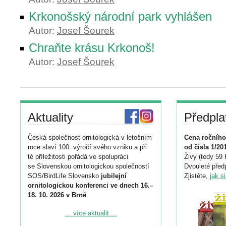
Krkonošský národní park vyhlášen
Autor:
Josef Šourek
Chraňte krásu Krkonoš!
Autor:
Josef Šourek
Aktuality
Předpla
Česká společnost ornitologická v letošním
Cena ročního
roce slaví 100. výročí svého vzniku a při
od čísla 1/20
té příležitosti pořádá ve spolupráci
Živy (tedy 59 
se Slovenskou ornitologickou společností
Dvouleté předp
SOS/BirdLife Slovensko
jubilejní
Zjistěte,
jak s
ornitologickou konferenci ve dnech 16.–
18. 10. 2026 v Brně
.
Podrobnější informace ke konferenci
... více aktualit ...
naleznete zde: