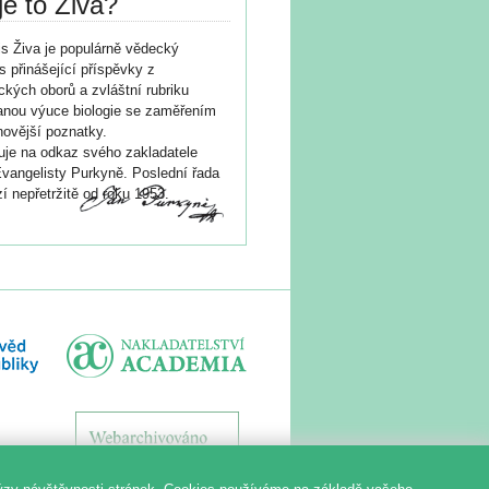
je to Živa?
s Živa je populárně vědecký
s přinášející příspěvky z
ických oborů a zvláštní rubriku
nou výuce biologie se zaměřením
novější poznatky.
je na odkaz svého zakladatele
vangelisty Purkyně. Poslední řada
í nepřetržitě od roku 1953.