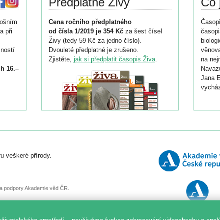
Předplatné Živy
Co 
tošním
Cena ročního předplatného
Časopi
a při
od čísla 1/2019 je 354 Kč
za šest čísel
časopi
Živy (tedy 59 Kč za jedno číslo).
biolog
ností
Dvouleté předplatné je zrušeno.
věnova
Zjistěte,
jak si předplatit časopis Živa
.
na nej
h 16.–
Navazu
Jana E
vycház
i
026/
ní
u veškeré přírody.
o
, za podpory Akademie věd ČR.