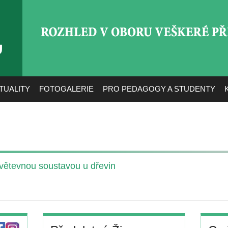
ROZHLED V OBORU VEŠ
TUALITY
FOTOGALERIE
PRO PEDAGOGY A STUDENTY
větevnou soustavou u dřevin