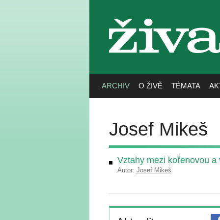
živa
ARCHIV
O ŽIVĚ
TÉMATA
AK
Josef Mikeš
Vztahy mezi kořenovou a 
Autor:
Josef Mikeš