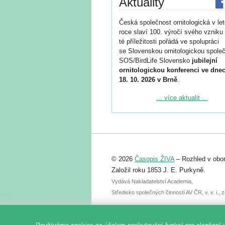
Aktuality
Česká společnost ornitologická v le
roce slaví 100. výročí svého vzniku 
té příležitosti pořádá ve spolupráci
se Slovenskou ornitologickou společ
SOS/BirdLife Slovensko
jubilejní
ornitologickou konferenci ve dnec
18. 10. 2026 v Brně
.
Podrobnější informace ke konferenc
... více aktualit ...
naleznete zde:
https://www.birdlife.cz/konference-2
Registrovat se můžete do 6. září.
Upozorňujeme, že termín pro odeslá
© 2026
Časopis ŽIVA
– Rozhled v obor
abstraktu přihlášené přednášky neb
posteru je už 30. června.
Založil roku 1853 J. E. Purkyně.
Vydává Nakladatelství Academia,
Středisko společných činností AV ČR, v. v. i.