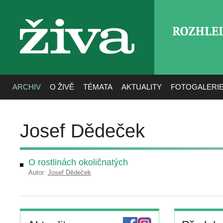
ROZHLE
živa
ARCHIV
O ŽIVĚ
TÉMATA
AKTUALITY
FOTOGALERI
Josef Dědeček
O rostlinách okoličnatých
Autor:
Josef Dědeček