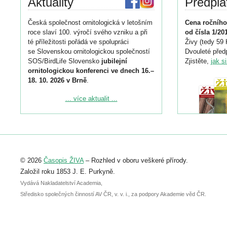
Aktuality
Předpla
Česká společnost ornitologická v letošním
Cena ročního
roce slaví 100. výročí svého vzniku a při
od čísla 1/20
té příležitosti pořádá ve spolupráci
Živy (tedy 59 
se Slovenskou ornitologickou společností
Dvouleté předp
SOS/BirdLife Slovensko
jubilejní
Zjistěte,
jak s
ornitologickou konferenci ve dnech 16.–
18. 10. 2026 v Brně
.
Podrobnější informace ke konferenci
... více aktualit ...
naleznete zde:
https://www.birdlife.cz/konference-2026/
Registrovat se můžete do 6. září.
Upozorňujeme, že termín pro odeslání
© 2026
Časopis ŽIVA
– Rozhled v oboru veškeré přírody.
abstraktu přihlášené přednášky nebo
posteru je už 30. června.
Založil roku 1853 J. E. Purkyně.
Vydává Nakladatelství Academia,
Středisko společných činností AV ČR, v. v. i., za podpory Akademie věd ČR.