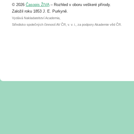
© 2026
Časopis ŽIVA
– Rozhled v oboru veškeré přírody.
abstraktu přihlášené přednášky nebo
posteru je už 30. června.
Založil roku 1853 J. E. Purkyně.
Vydává Nakladatelství Academia,
Středisko společných činností AV ČR, v. v. i., za podpory Akademie věd ČR.