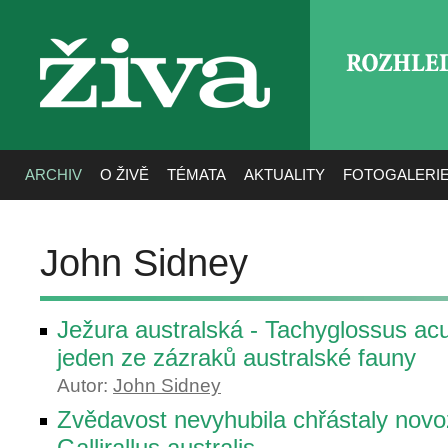
ROZHLE
živa
ARCHIV
O ŽIVĚ
TÉMATA
AKTUALITY
FOTOGALERI
John Sidney
Ježura australská - Tachyglossus ac
jeden ze zázraků australské fauny
Autor:
John Sidney
Zvědavost nevyhubila chřástaly novo
Gallirallus australis