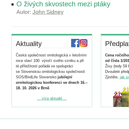
O živých skvostech mezi ptáky
Autor:
John Sidney
Aktuality
Předpla
Česká společnost ornitologická v letošním
Cena ročního
roce slaví 100. výročí svého vzniku a při
od čísla 1/20
té příležitosti pořádá ve spolupráci
Živy (tedy 59 
se Slovenskou ornitologickou společností
Dvouleté předp
SOS/BirdLife Slovensko
jubilejní
Zjistěte,
jak s
ornitologickou konferenci ve dnech 16.–
18. 10. 2026 v Brně
.
Podrobnější informace ke konferenci
... více aktualit ...
naleznete zde:
https://www.birdlife.cz/konference-2026/
Registrovat se můžete do 6. září.
Upozorňujeme, že termín pro odeslání